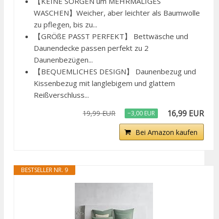
【KEINE SORGEN um MEHRMALIGES
WASCHEN】Weicher, aber leichter als Baumwolle
zu pflegen, bis zu...
【GRÖßE PASST PERFEKT】 Bettwäsche und
Daunendecke passen perfekt zu 2
Daunenbezügen...
【BEQUEMLICHES DESIGN】 Daunenbezug und
Kissenbezug mit langlebigem und glattem
Reißverschluss...
16,99 EUR
19,99 EUR
−3,00 EUR
Bei Amazon kaufen
BESTSELLER NR. 9