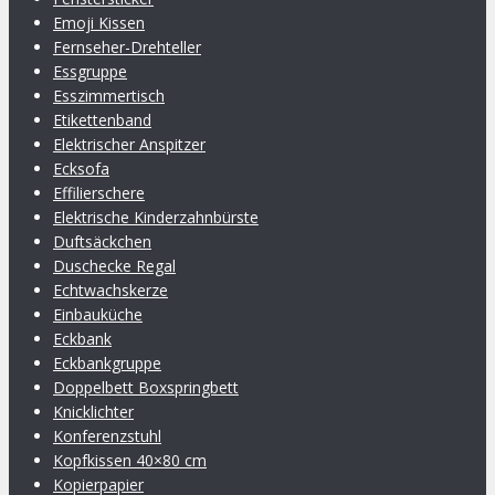
Emoji Kissen
Fernseher-Drehteller
Essgruppe
Esszimmertisch
Etikettenband
Elektrischer Anspitzer
Ecksofa
Effilierschere
Elektrische Kinderzahnbürste
Duftsäckchen
Duschecke Regal
Echtwachskerze
Einbauküche
Eckbank
Eckbankgruppe
Doppelbett Boxspringbett
Knicklichter
Konferenzstuhl
Kopfkissen 40×80 cm
Kopierpapier