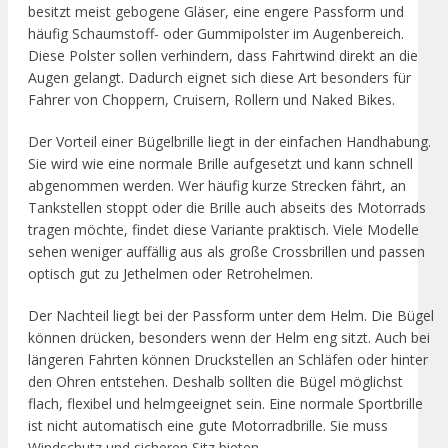
besitzt meist gebogene Gläser, eine engere Passform und
häufig Schaumstoff- oder Gummipolster im Augenbereich.
Diese Polster sollen verhindern, dass Fahrtwind direkt an die
Augen gelangt. Dadurch eignet sich diese Art besonders für
Fahrer von Choppern, Cruisern, Rollern und Naked Bikes.
Der Vorteil einer Bügelbrille liegt in der einfachen Handhabung.
Sie wird wie eine normale Brille aufgesetzt und kann schnell
abgenommen werden. Wer häufig kurze Strecken fährt, an
Tankstellen stoppt oder die Brille auch abseits des Motorrads
tragen möchte, findet diese Variante praktisch. Viele Modelle
sehen weniger auffällig aus als große Crossbrillen und passen
optisch gut zu Jethelmen oder Retrohelmen.
Der Nachteil liegt bei der Passform unter dem Helm. Die Bügel
können drücken, besonders wenn der Helm eng sitzt. Auch bei
längeren Fahrten können Druckstellen an Schläfen oder hinter
den Ohren entstehen. Deshalb sollten die Bügel möglichst
flach, flexibel und helmgeeignet sein. Eine normale Sportbrille
ist nicht automatisch eine gute Motorradbrille. Sie muss
Windschutz und sicheren Sitz bieten.