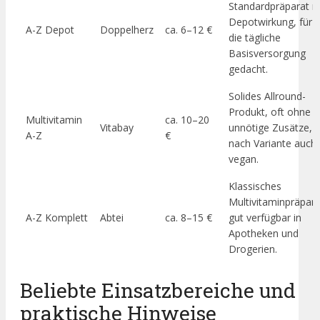
Standardpräparat m
Depotwirkung, für
A-Z Depot
Doppelherz
ca. 6–12 €
die tägliche
Basisversorgung
gedacht.
Solides Allround-
Produkt, oft ohne
Multivitamin
ca. 10–20
Vitabay
unnötige Zusätze, j
A-Z
€
nach Variante auch
vegan.
Klassisches
Multivitaminpräpara
A-Z Komplett
Abtei
ca. 8–15 €
gut verfügbar in
Apotheken und
Drogerien.
Beliebte Einsatzbereiche und
praktische Hinweise