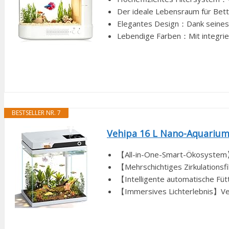
Der ideale Lebensraum für Betta
Elegantes Design：Dank seines mi
Lebendige Farben：Mit integrier
BESTSELLER NR. 7
Vehipa 16 L Nano-Aquarium
【All-in-One-Smart-Ökosystem】E
【Mehrschichtiges Zirkulationsf
【Intelligente automatische Füt
【Immersives Lichterlebnis】Ver