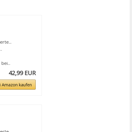
rte...
.
ei...
42,99 EUR
i Amazon kaufen
rte...