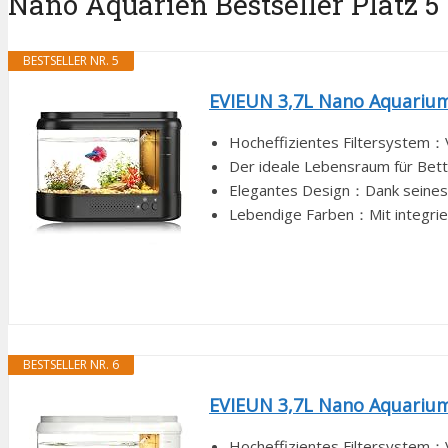
Nano Aquarien Bestseller Platz 5 
BESTSELLER NR. 5
EVIEUN 3,7L Nano Aquarium
Hocheffizientes Filtersystem：V
Der ideale Lebensraum für Betta
Elegantes Design：Dank seines mi
Lebendige Farben：Mit integrier
BESTSELLER NR. 6
EVIEUN 3,7L Nano Aquarium 
Hocheffizientes Filtersystem：V