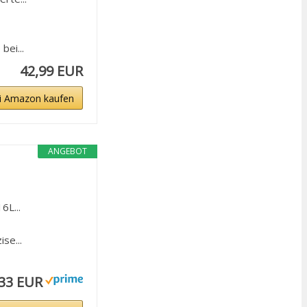
ei...
42,99 EUR
i Amazon kaufen
ANGEBOT
6L...
se...
,33 EUR