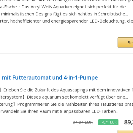
-Fische：Das Acryl Weiß Aquarium eignet sich perfekt für die...
nimalistischen Designs fügt es sich nahtlos in Schreibtische...
ter, hocheffizienter und energiesparender LED-Beleuchtung, die b
Be
 mit Futterautomat und 4-in-1-Pumpe
rleben Sie die Zukunft des Aquascapings mit dem innovativen 1
iltersystem】Dieses aquarium set komplett verfügt über eine...
terung】Programmieren Sie die Mahlzeiten Ihres Haustieres präzi
wandeln Sie Ihren Raum mit 8 anpassbaren LED-Farben...
89
94,04 EUR
−4,71 EUR