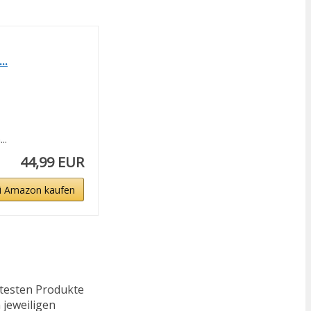
..
..
44,99 EUR
i Amazon kaufen
ftesten Produkte
 jeweiligen