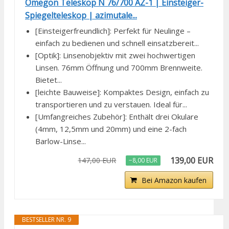
Omegon Teleskop N 76/700 AZ-1 | Einsteiger-
Spiegelteleskop | azimutale...
[Einsteigerfreundlich]: Perfekt für Neulinge –
einfach zu bedienen und schnell einsatzbereit...
[Optik]: Linsenobjektiv mit zwei hochwertigen
Linsen. 76mm Öffnung und 700mm Brennweite.
Bietet...
[leichte Bauweise]: Kompaktes Design, einfach zu
transportieren und zu verstauen. Ideal für...
[Umfangreiches Zubehör]: Enthält drei Okulare
(4mm, 12,5mm und 20mm) und eine 2-fach
Barlow-Linse...
139,00 EUR
147,00 EUR
−8,00 EUR
Bei Amazon kaufen
BESTSELLER NR. 9