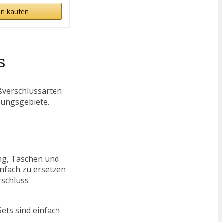
n kaufen
s
ißverschlussarten
dungsgebiete.
ung, Taschen und
nfach zu ersetzen
rschluss
ets sind einfach