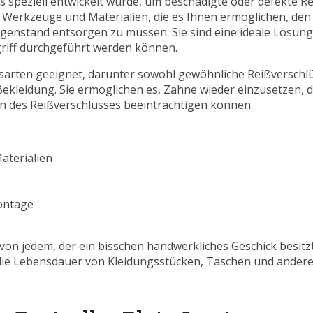
as speziell entwickelt wurde, um beschädigte oder defekte R
e Werkzeuge und Materialien, die es Ihnen ermöglichen, den
enstand entsorgen zu müssen. Sie sind eine ideale Lösung 
ngriff durchgeführt werden können.
ussarten geeignet, darunter sowohl gewöhnliche Reißverschl
Bekleidung. Sie ermöglichen es, Zähne wieder einzusetzen, 
on des Reißverschlusses beeinträchtigen können.
aterialien
ontage
on jedem, der ein bisschen handwerkliches Geschick besitzt
 die Lebensdauer von Kleidungsstücken, Taschen und ander