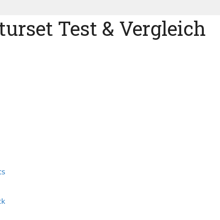
urset Test & Vergleich
ts
ck