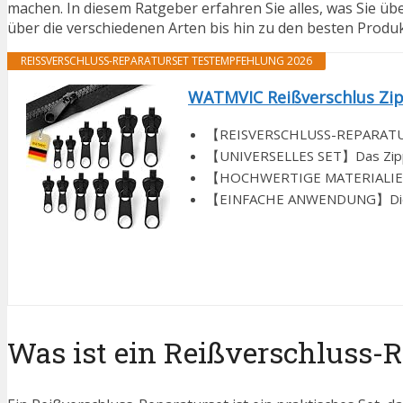
machen. In diesem Ratgeber erfahren Sie alles, was Sie ü
über die verschiedenen Arten bis hin zu den besten Produ
REISSVERSCHLUSS-REPARATURSET TESTEMPFEHLUNG 2026
WATMVIC Reißverschlus Zipp
【REISVERSCHLUSS-REPARATURSET
【UNIVERSELLES SET】Das Zipper f
【HOCHWERTIGE MATERIALIEN】Der
【EINFACHE ANWENDUNG】Die Reiß
Was ist ein Reißverschluss-R