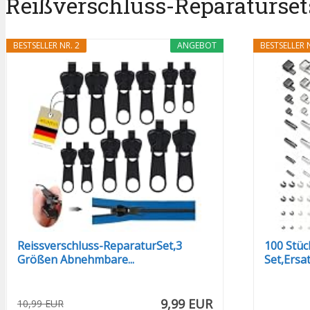
Reißverschluss-Reparatursets 
BESTSELLER NR. 2
ANGEBOT
BESTSELLER N
Reissverschluss-ReparaturSet,3
100 Stüc
Größen Abnehmbare...
Set,Ersatz
9,99 EUR
10,99 EUR