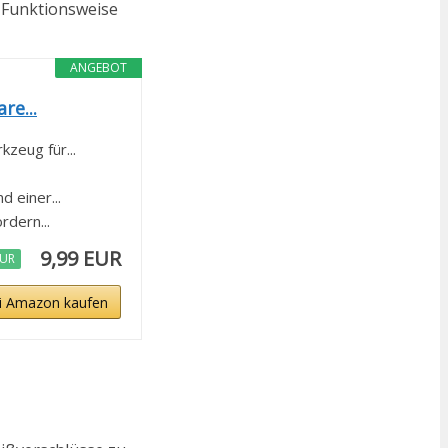
r Funktionsweise
ANGEBOT
re...
eug für...
einer...
dern...
9,99 EUR
EUR
i Amazon kaufen