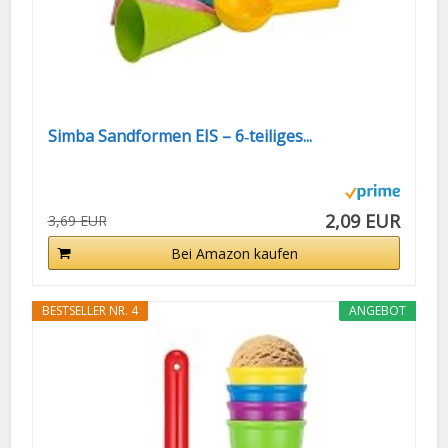
Simba Sandformen EIS – 6‑teiliges...
2,09 EUR
3,69 EUR
Bei Amazon kaufen
BESTSELLER NR. 4
ANGEBOT