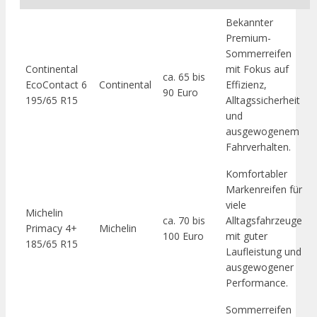
Bekannter
Premium-
Sommerreifen
Continental
mit Fokus auf
ca. 65 bis
EcoContact 6
Continental
Effizienz,
90 Euro
195/65 R15
Alltagssicherheit
und
ausgewogenem
Fahrverhalten.
Komfortabler
Markenreifen für
viele
Michelin
ca. 70 bis
Alltagsfahrzeuge
Primacy 4+
Michelin
100 Euro
mit guter
185/65 R15
Laufleistung und
ausgewogener
Performance.
Sommerreifen