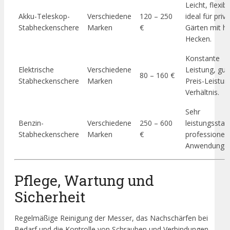
Leicht, flexibe
Akku-Teleskop-
Verschiedene
120 – 250
ideal für priv
Stabheckenschere
Marken
€
Gärten mit h
Hecken.
Konstante
Elektrische
Verschiedene
Leistung, gut
80 – 160 €
Stabheckenschere
Marken
Preis-Leistun
Verhältnis.
Sehr
Benzin-
Verschiedene
250 – 600
leistungsstark
Stabheckenschere
Marken
€
professionell
Anwendunge
Pflege, Wartung und
Sicherheit
Regelmäßige Reinigung der Messer, das Nachschärfen bei
Bedarf und die Kontrolle von Schrauben und Verbindungen