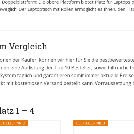
 Doppelplattform: Die obere Plattform bietet Platz für Laptops o
eweglich: Der Laptoptisch mit Rollen ermöglicht es Ihnen, den Tisc
im Vergleich
onen der Käufer, können wir hier für Sie die bestbewertes
hnen eine Auflistung der Top 10 Besteller, sowie hilfreiche 
 System täglich und garantieren somit immer aktuelle Prei
kt mit kostenlosen Versand bestellt kann. Vorraussetzung hi
latz 1 – 4
STSELLER NR. 2
BESTSELLER NR. 3