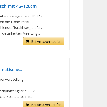
sch mit 46–120cm...
 Abmessungen von 18.1" x...
n die Höhe leicht...
lenstoffstahl sorgen für...
etaillierten Anleitung...
Bei Amazon kaufen
matische...
henverstellung
chplattengröße: 60x...
he Spanplatte mit...
Bei Amazon kaufen