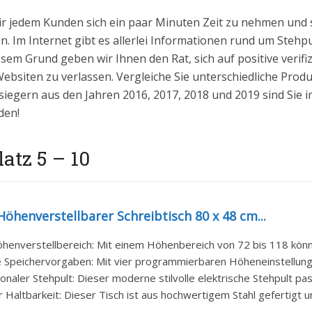
ir jedem Kunden sich ein paar Minuten Zeit zu nehmen und 
. Im Internet gibt es allerlei Informationen rund um Stehpul
iesem Grund geben wir Ihnen den Rat, sich auf positive ver
bsiten zu verlassen. Vergleiche Sie unterschiedliche Prod
siegern aus den Jahren 2016, 2017, 2018 und 2019 sind Sie imm
den!
latz 5 – 10
henverstellbarer Schreibtisch 80 x 48 cm...
öhenverstellbereich: Mit einem Höhenbereich von 72 bis 118 könne
e Speichervorgaben: Mit vier programmierbaren Höheneinstellunge
ionaler Stehpult: Dieser moderne stilvolle elektrische Stehpult pass
 Haltbarkeit: Dieser Tisch ist aus hochwertigem Stahl gefertigt un