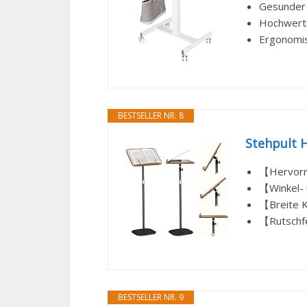
Gesunder 
Hochwertig
Ergonomis
BESTSELLER NR. 8
Stehpult H
【Hervorra
【Winkel- u
【Breite K
【Rutschfe
BESTSELLER NR. 9