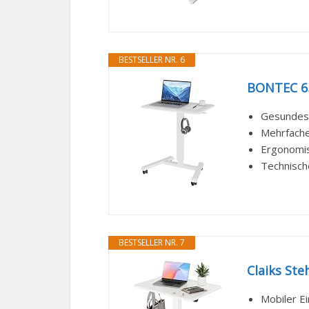
BESTSELLER NR. 6
BONTEC 65×
Gesundes 
Mehrfache 
Ergonomisc
Technische
BESTSELLER NR. 7
Claiks Ste
Mobiler Ei