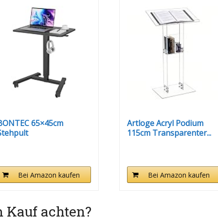
BONTEC 65×45cm
Artloge Acryl Podium
Stehpult
115cm Transparenter...
Höhenverstellbarer...
Bei Amazon kaufen
Bei Amazon kaufen
m Kauf achten?