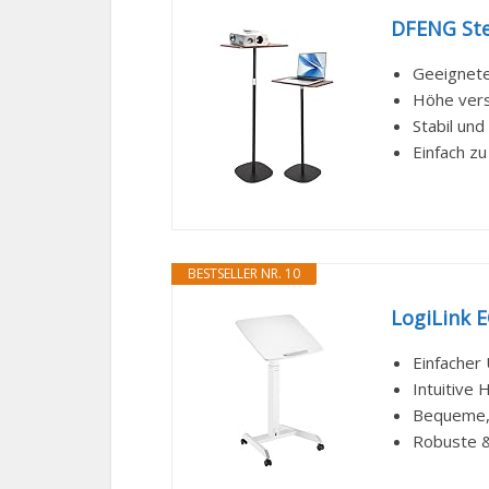
DFENG Ste
Geeignete
Höhe verst
Stabil und
Einfach zu
BESTSELLER NR. 10
LogiLink E
Einfacher
Intuitive
Bequeme, n
Robuste &