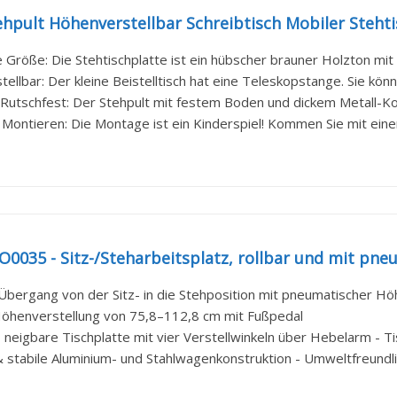
hpult Höhenverstellbar Schreibtisch Mobiler Stehti
 Größe: Die Stehtischplatte ist ein hübscher brauner Holzton mit
ellbar: Der kleine Beistelltisch hat eine Teleskopstange. Sie könne
 Rutschfest: Der Stehpult mit festem Boden und dickem Metall-Koh
 Montieren: Die Montage ist ein Kinderspiel! Kommen Sie mit einer d
O0035 - Sitz-/Steharbeitsplatz, rollbar und mit pneu
 Übergang von der Sitz- in die Stehposition mit pneumatischer Hö
 Höhenverstellung von 75,8–112,8 cm mit Fußpedal
eigbare Tischplatte mit vier Verstellwinkeln über Hebelarm - Tis
 stabile Aluminium- und Stahlwagenkonstruktion - Umweltfreundlic