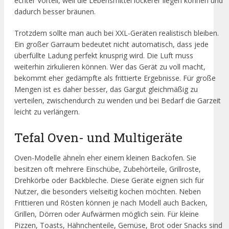
echter Vorteil, weil die Lebensmittel lockerer liegen können und
dadurch besser bräunen.
Trotzdem sollte man auch bei XXL-Geräten realistisch bleiben.
Ein großer Garraum bedeutet nicht automatisch, dass jede
überfüllte Ladung perfekt knusprig wird. Die Luft muss
weiterhin zirkulieren können. Wer das Gerät zu voll macht,
bekommt eher gedämpfte als frittierte Ergebnisse. Für große
Mengen ist es daher besser, das Gargut gleichmäßig zu
verteilen, zwischendurch zu wenden und bei Bedarf die Garzeit
leicht zu verlängern.
Tefal Oven- und Multigeräte
Oven-Modelle ähneln eher einem kleinen Backofen. Sie
besitzen oft mehrere Einschübe, Zubehörteile, Grillroste,
Drehkörbe oder Backbleche. Diese Geräte eignen sich für
Nutzer, die besonders vielseitig kochen möchten. Neben
Frittieren und Rösten können je nach Modell auch Backen,
Grillen, Dörren oder Aufwärmen möglich sein. Für kleine
Pizzen, Toasts, Hähnchenteile, Gemüse, Brot oder Snacks sind