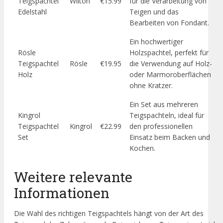
Teigspachtel
Wilton
€15.99
für die Verarbeitung von
Edelstahl
Teigen und das
Bearbeiten von Fondant.
Ein hochwertiger
Rösle
Holzspachtel, perfekt für
Teigspachtel
Rösle
€19.95
die Verwendung auf Holz-
Holz
oder Marmoroberflächen
ohne Kratzer.
Ein Set aus mehreren
Kingrol
Teigspachteln, ideal für
Teigspachtel
Kingrol
€22.99
den professionellen
Set
Einsatz beim Backen und
Kochen.
Weitere relevante
Informationen
Die Wahl des richtigen Teigspachtels hängt von der Art des