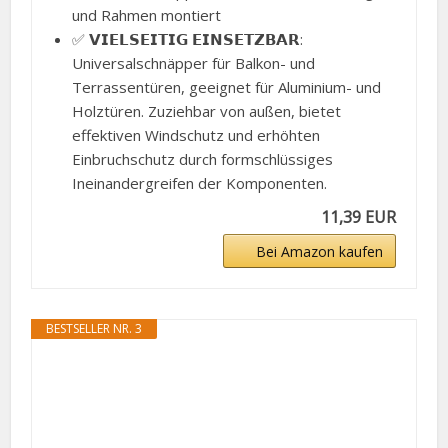
und Rahmen montiert
✅ 𝗩𝗜𝗘𝗟𝗦𝗘𝗜𝗧𝗜𝗚 𝗘𝗜𝗡𝗦𝗘𝗧𝗭𝗕𝗔𝗥:
Universalschnäpper für Balkon- und
Terrassentüren, geeignet für Aluminium- und
Holztüren. Zuziehbar von außen, bietet
effektiven Windschutz und erhöhten
Einbruchschutz durch formschlüssiges
Ineinandergreifen der Komponenten.
11,39 EUR
Bei Amazon kaufen
BESTSELLER NR. 3