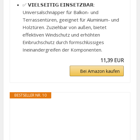
✅ 𝗩𝗜𝗘𝗟𝗦𝗘𝗜𝗧𝗜𝗚 𝗘𝗜𝗡𝗦𝗘𝗧𝗭𝗕𝗔𝗥:
Universalschnäpper für Balkon- und
Terrassentüren, geeignet für Aluminium- und
Holztüren. Zuziehbar von außen, bietet
effektiven Windschutz und erhöhten
Einbruchschutz durch formschlüssiges
Ineinandergreifen der Komponenten.
11,39 EUR
Bei Amazon kaufen
BESTSELLER NR. 10