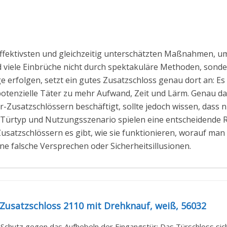
effektivsten und gleichzeitig unterschätzten Maßnahmen, u
viele Einbrüche nicht durch spektakuläre Methoden, sonde
erfolgen, setzt ein gutes Zusatzschloss genau dort an: Es
otenzielle Täter zu mehr Aufwand, Zeit und Lärm. Genau das
r-Zusatzschlössern beschäftigt, sollte jedoch wissen, dass 
 Türtyp und Nutzungsszenario spielen eine entscheidende Ro
usatzschlössern es gibt, wie sie funktionieren, worauf man
hne falsche Versprechen oder Sicherheitsillusionen.
Zusatzschloss 2110 mit Drehknauf, weiß, 56032
 Schutz gegen das Aufhebeln der Eingangstür: Das Türschloss siche