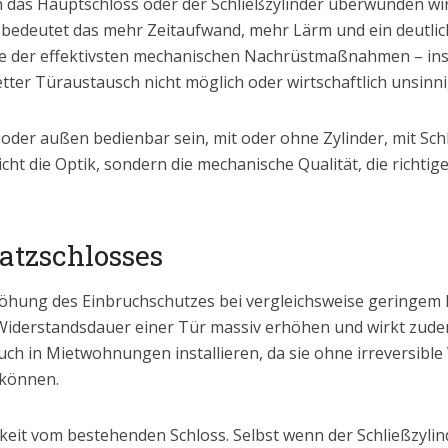
n das Hauptschloss oder der Schließzylinder überwunden wird
r bedeutet das mehr Zeitaufwand, mehr Lärm und ein deutli
ine der effektivsten mechanischen Nachrüstmaßnahmen – in
er Türaustausch nicht möglich oder wirtschaftlich unsinnig
oder außen bedienbar sein, mit oder ohne Zylinder, mit Schl
nicht die Optik, sondern die mechanische Qualität, die richti
satzschlosses
Erhöhung des Einbruchschutzes bei vergleichsweise geringe
 Widerstandsdauer einer Tür massiv erhöhen und wirkt zud
ch auch in Mietwohnungen installieren, da sie ohne irrevers
 können.
gkeit vom bestehenden Schloss. Selbst wenn der Schließzylin