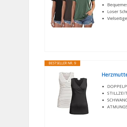
Bequemes 
Loser Schn
Vielseitig
BESTSELLER NR. 9
Herzmutter
DOPPELPAC
STILLZEIT:
SCHWANGER
ATMUNGSAK