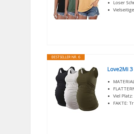
Loser Schn
Vielseitig
BESTSELLER NR. 6
Love2Mi 3
MATERIAL:
FLATTERN 
Viel Platz
FAKTE: Tra