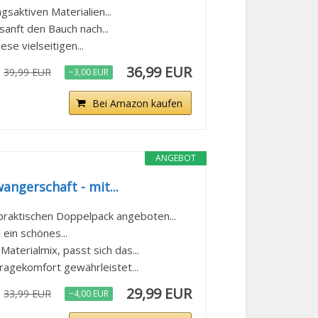
saktiven Materialien...
 sanft den Bauch nach...
ese vielseitigen...
36,99 EUR
39,99 EUR
−3,00 EUR
Bei Amazon kaufen
ANGEBOT
angerschaft - mit...
aktischen Doppelpack angeboten...
ein schönes...
erialmix, passt sich das...
ragekomfort gewährleistet...
29,99 EUR
33,99 EUR
−4,00 EUR