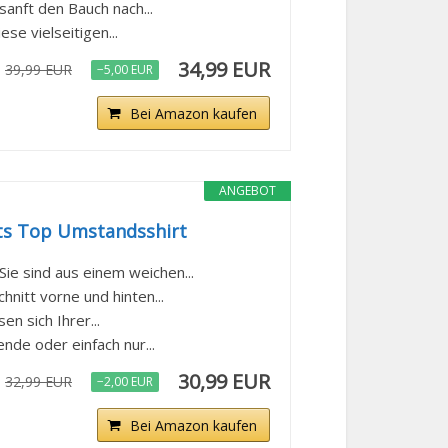
 sanft den Bauch nach...
ese vielseitigen...
34,99 EUR
39,99 EUR
−5,00 EUR
Bei Amazon kaufen
ANGEBOT
s Top Umstandsshirt
ie sind aus einem weichen...
nitt vorne und hinten...
n sich Ihrer...
ende oder einfach nur...
30,99 EUR
32,99 EUR
−2,00 EUR
Bei Amazon kaufen