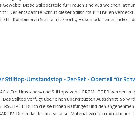
Gewebe: Diese Stilloberteile für Frauen sind aus weichen, atmung
itt : Der entspannte Schnitt dieser Stillshirts für Frauen verdeckt
er Stil : Kombinieren Sie sie mit Shorts, Hosen oder einer Jacke – di
 Stilltop-Umstandstop - 2er-Set - Oberteil für Schw
K: Die Umstands- und Stilltops von HERZMUTTER werden im pr
 Das Stilltop verfügt über einen überkreuzten Ausschnitt. So wird 
SCHAFT: Durch die seitlichen Raffungen und den angenehmen Mat
TIV: Durch das leichte Viskose-Material wird ein extra hoher T