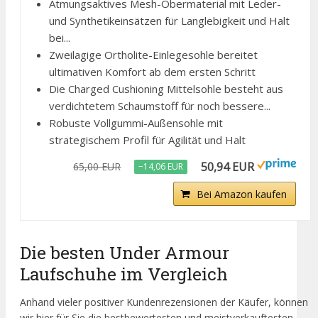
Atmungsaktives Mesh-Obermaterial mit Leder-
und Synthetikeinsätzen für Langlebigkeit und Halt
bei...
Zweilagige Ortholite-Einlegesohle bereitet
ultimativen Komfort ab dem ersten Schritt
Die Charged Cushioning Mittelsohle besteht aus
verdichtetem Schaumstoff für noch bessere...
Robuste Vollgummi-Außensohle mit
strategischem Profil für Agilität und Halt
50,94 EUR
65,00 EUR
−14,06 EUR
Bei Amazon kaufen
Die besten Under Armour
Laufschuhe im Vergleich
Anhand vieler positiver Kundenrezensionen der Käufer, können
wir hier für Sie die bestbewertesten und meistverkauftesten