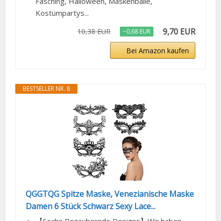
Fasching, Halloween, Maskenbälle,
Kostümpartys...
9,70 EUR
10,38 EUR
−0,68 EUR
Bei Amazon kaufen
BESTSELLER NR. 8
QGGTQG Spitze Maske, Venezianische Maske
Damen 6 Stück Schwarz Sexy Lace...