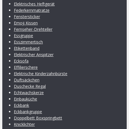
Elektrisches Heftgerät
Federkernmatratze
Fenstersticker
Emoji Kissen
Fernseher-Drehteller
Essgruppe
Esszimmertisch
Etikettenband
Elektrischer Anspitzer
Ecksofa
Effilierschere
Elektrische Kinderzahnbürste
Duftsäckchen
Duschecke Regal
Echtwachskerze
Einbauküche
Eckbank
Eckbankgruppe
Doppelbett Boxspringbett
Knicklichter