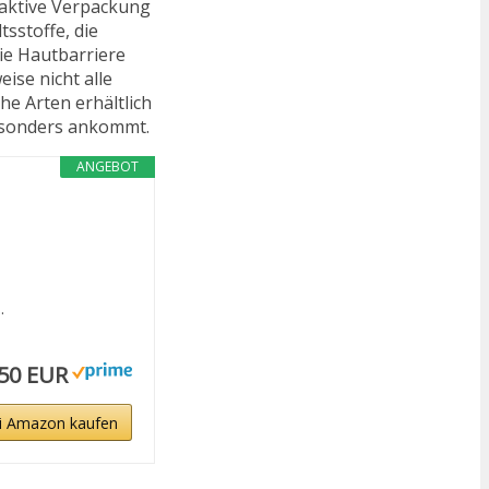
raktive Verpackung
sstoffe, die
ie Hautbarriere
ise nicht alle
he Arten erhältlich
besonders ankommt.
ANGEBOT
.
,50 EUR
i Amazon kaufen