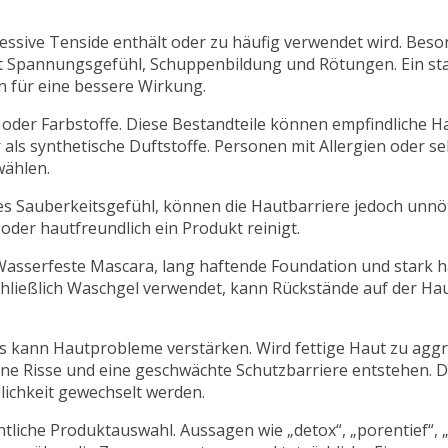
ssive Tenside enthält oder zu häufig verwendet wird. Beso
mit Spannungsgefühl, Schuppenbildung und Rötungen. Ein st
n für eine bessere Wirkung.
 oder Farbstoffe. Diese Bestandteile können empfindliche H
r als synthetische Duftstoffe. Personen mit Allergien oder s
wählen.
s Sauberkeitsgefühl, können die Hautbarriere jedoch unnöt
 oder hautfreundlich ein Produkt reinigt.
. Wasserfeste Mascara, lang haftende Foundation und stark 
hließlich Waschgel verwendet, kann Rückstände auf der Ha
 kann Hautprobleme verstärken. Wird fettige Haut zu aggre
eine Risse und eine geschwächte Schutzbarriere entstehen.
lichkeit gewechselt werden.
chtliche Produktauswahl. Aussagen wie „detox“, „porentief“, 