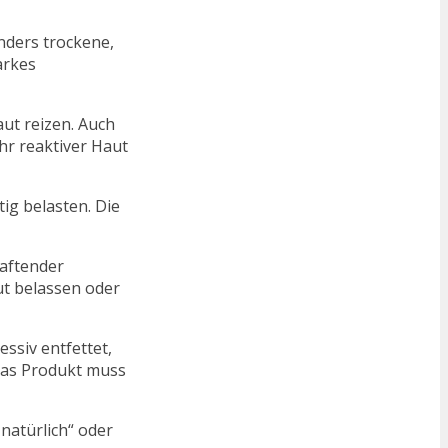
nders trockene,
arkes
aut reizen. Auch
ehr reaktiver Haut
ig belasten. Die
haftender
ut belassen oder
ssiv entfettet,
 Das Produkt muss
„natürlich“ oder