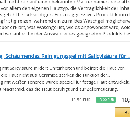
shalb nicht nur auf einen bekannten Markennamen, eine att
r allem den eigenen Hauttyp, die Verträglichkeit der Inhalt
efühl berücksichtigen. Ein zu aggressives Produkt kann d
fristig reizen, während ein zu mildes Waschgel möglicherwe
ber erklärt, was Waschgel ist, wie es angewendet wird, welc
 und worauf es bei der Auswahl eines geeigneten Produkts 
, Schäumendes Reinigungsgel mit Salicylsäure für...
mit Salicylsäure mildert Unreinheiten und befreit die Haut von...
ie Haut nicht aus: Ceramide stärken die Funktion der...
g mit weißer Tonerde wurde speziell für fettige Haut entwickelt..
t Niacinamid, das die Haut beruhigt und zur Zellerneuerung...
10
13,50 EUR
−3,00 EUR
Be