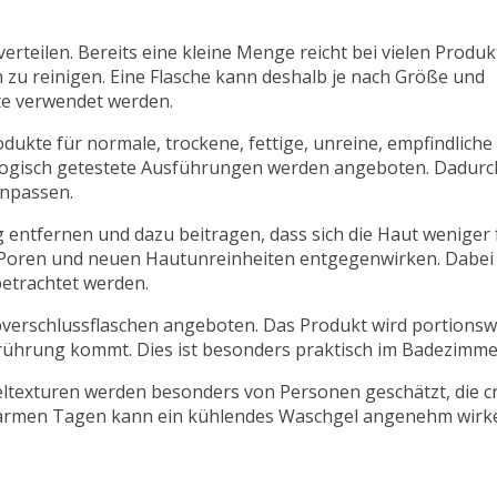
verteilen. Bereits eine kleine Menge reicht bei vielen Produ
 zu reinigen. Eine Flasche kann deshalb je nach Größe und
e verwendet werden.
rodukte für normale, trockene, fettige, unreine, empfindliche
ogisch getestete Ausführungen werden angeboten. Dadurch 
anpassen.
ntfernen und dazu beitragen, dass sich die Haut weniger fe
 Poren und neuen Hautunreinheiten entgegenwirken. Dabei 
betrachtet werden.
pverschlussflaschen angeboten. Das Produkt wird portion
Berührung kommt. Dies ist besonders praktisch im Badezimme
e Geltexturen werden besonders von Personen geschätzt, die 
 warmen Tagen kann ein kühlendes Waschgel angenehm wirk