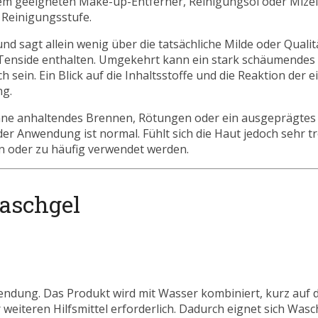
nem geeigneten Make-up-Entferner, Reinigungsöl oder Mize
 Reinigungsstufe.
nd sagt allein wenig über die tatsächliche Milde oder Quali
e Tenside enthalten. Umgekehrt kann ein stark schäumendes 
sein. Ein Blick auf die Inhaltsstoffe und die Reaktion der e
ng.
 ohne anhaltendes Brennen, Rötungen oder ein ausgeprägte
 der Anwendung ist normal. Fühlt sich die Haut jedoch sehr t
en oder zu häufig verwendet werden.
Waschgel
wendung. Das Produkt wird mit Wasser kombiniert, kurz auf d
eiteren Hilfsmittel erforderlich. Dadurch eignet sich Wasch