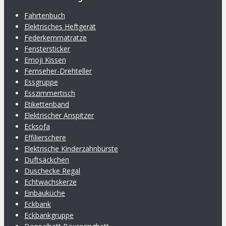
Fahrtenbuch
Elektrisches Heftgerät
Federkernmatratze
Fenstersticker
Emoji Kissen
Fernseher-Drehteller
Essgruppe
Esszimmertisch
Etikettenband
Elektrischer Anspitzer
Ecksofa
Effilierschere
Elektrische Kinderzahnbürste
Duftsäckchen
Duschecke Regal
Echtwachskerze
Einbauküche
Eckbank
Eckbankgruppe