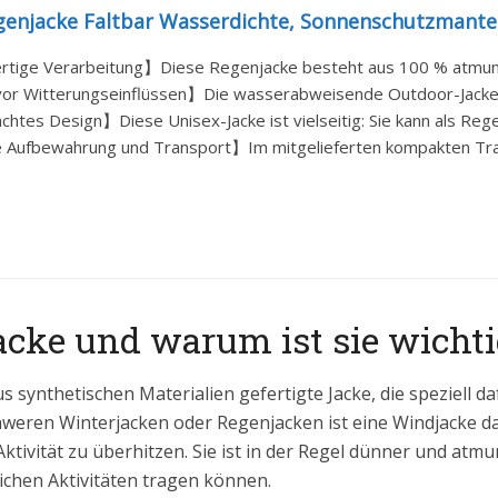
enjacke Faltbar Wasserdichte, Sonnenschutzmantel 
ige Verarbeitung】Diese Regenjacke besteht aus 100 % atmungs
or Witterungseinflüssen】Die wasserabweisende Outdoor-Jacke sc
htes Design】Diese Unisex-Jacke ist vielseitig: Sie kann als Rege
 Aufbewahrung und Transport】Im mitgelieferten kompakten Trageb
acke und warum ist sie wichti
aus synthetischen Materialien gefertigte Jacke, die speziell 
hweren Winterjacken oder Regenjacken ist eine Windjacke d
Aktivität zu überhitzen. Sie ist in der Regel dünner und atm
ichen Aktivitäten tragen können.