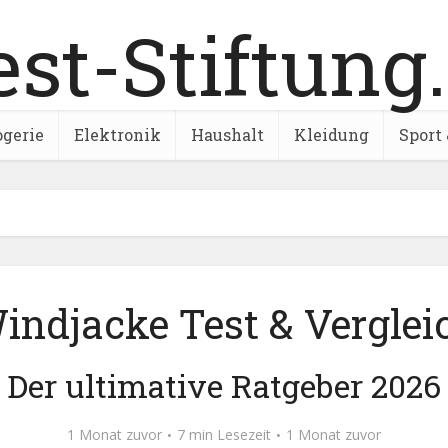
ogerie
Elektronik
Haushalt
Kleidung
Sport 
indjacke Test & Verglei
Der ultimative Ratgeber 2026
1 Monat zuvor
7 min Lesezeit
1 Monat zuvor