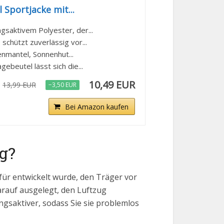
Sportjacke mit...
aktivem Polyester, der...
hützt zuverlässig vor...
nmantel, Sonnenhut...
eutel lässt sich die...
10,49 EUR
13,99 EUR
−3,50 EUR
Bei Amazon kaufen
g?
dafür entwickelt wurde, den Träger vor
arauf ausgelegt, den Luftzug
ungsaktiver, sodass Sie sie problemlos