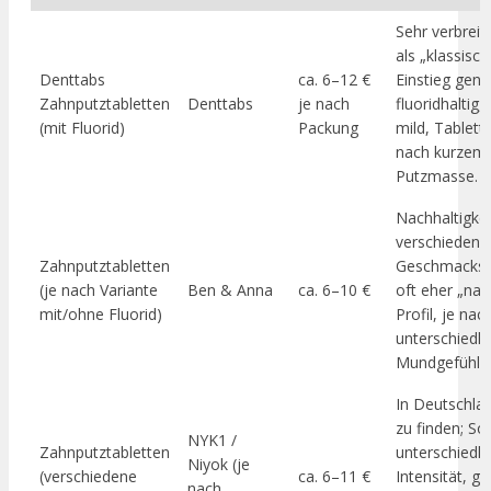
Sehr verbreit
als „klassisch
Denttabs
ca. 6–12 €
Einstieg genu
Zahnputztabletten
Denttabs
je nach
fluoridhaltig,
(mit Fluorid)
Packung
mild, Tablett
nach kurzem 
Putzmasse.
Nachhaltigkei
verschiedene
Zahnputztabletten
Geschmacksr
(je nach Variante
Ben & Anna
ca. 6–10 €
oft eher „nat
mit/ohne Fluorid)
Profil, je nac
unterschiedli
Mundgefühl.
In Deutschla
zu finden; So
NYK1 /
Zahnputztabletten
unterschiedli
Niyok (je
(verschiedene
ca. 6–11 €
Intensität, ge
nach