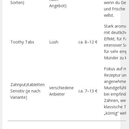
Sorten)
wenn du Ges
Angebot)
und Frische v
willst.
Stark aromati
mit deutliche
Effekt; für Fa
Toothy Tabs
Lush
ca. 8–12 €
intensiver So
für sehr empf
Münder zu krä
Fokus auf mi
Rezeptur und
angenehmer
Zahnputztabletten
verschiedene
Mundgefühl; s
Sensitiv (je nach
ca. 7–13 €
Anbieter
bei empfindli
Variante)
Zähnen, wen
klassische Ta
„körnig“ wirk