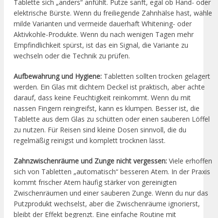
Tablette sich „anders“ anfühlt. Putze sanft, egal ob Hand- oder
elektrische Bürste. Wenn du freiliegende Zahnhälse hast, wähle
milde Varianten und vermeide dauerhaft Whitening- oder
Aktivkohle-Produkte. Wenn du nach wenigen Tagen mehr
Empfindlichkeit spürst, ist das ein Signal, die Variante zu
wechseln oder die Technik zu prüfen.
Aufbewahrung und Hygiene:
Tabletten sollten trocken gelagert
werden. Ein Glas mit dichtem Deckel ist praktisch, aber achte
darauf, dass keine Feuchtigkeit reinkommt. Wenn du mit
nassen Fingern reingreifst, kann es klumpen. Besser ist, die
Tablette aus dem Glas zu schütten oder einen sauberen Löffel
zu nutzen. Für Reisen sind kleine Dosen sinnvoll, die du
regelmäßig reinigst und komplett trocknen lässt.
Zahnzwischenräume und Zunge nicht vergessen:
Viele erhoffen
sich von Tabletten „automatisch“ besseren Atem. In der Praxis
kommt frischer Atem häufig stärker von gereinigten
Zwischenräumen und einer sauberen Zunge. Wenn du nur das
Putzprodukt wechselst, aber die Zwischenräume ignorierst,
bleibt der Effekt begrenzt. Eine einfache Routine mit