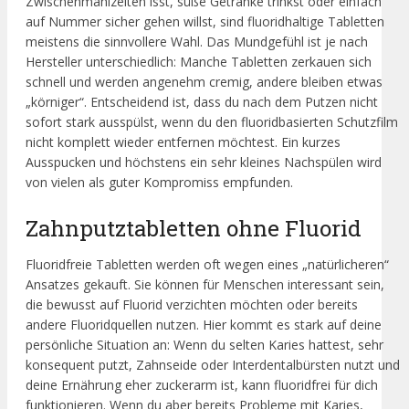
Zwischenmahlzeiten isst, süße Getränke trinkst oder einfach
auf Nummer sicher gehen willst, sind fluoridhaltige Tabletten
meistens die sinnvollere Wahl. Das Mundgefühl ist je nach
Hersteller unterschiedlich: Manche Tabletten zerkauen sich
schnell und werden angenehm cremig, andere bleiben etwas
„körniger“. Entscheidend ist, dass du nach dem Putzen nicht
sofort stark ausspülst, wenn du den fluoridbasierten Schutzfilm
nicht komplett wieder entfernen möchtest. Ein kurzes
Ausspucken und höchstens ein sehr kleines Nachspülen wird
von vielen als guter Kompromiss empfunden.
Zahnputztabletten ohne Fluorid
Fluoridfreie Tabletten werden oft wegen eines „natürlicheren“
Ansatzes gekauft. Sie können für Menschen interessant sein,
die bewusst auf Fluorid verzichten möchten oder bereits
andere Fluoridquellen nutzen. Hier kommt es stark auf deine
persönliche Situation an: Wenn du selten Karies hattest, sehr
konsequent putzt, Zahnseide oder Interdentalbürsten nutzt und
deine Ernährung eher zuckerarm ist, kann fluoridfrei für dich
funktionieren. Wenn du aber bereits Probleme mit Karies,