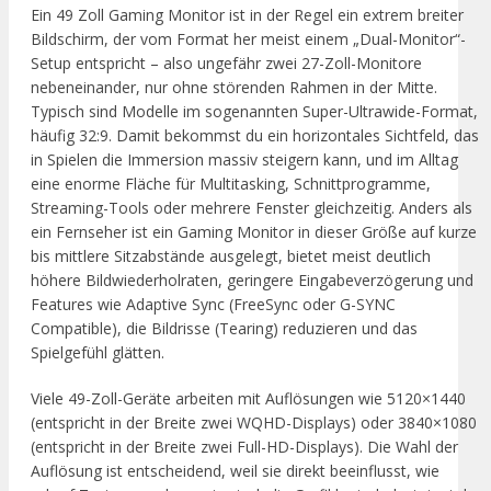
Ein 49 Zoll Gaming Monitor ist in der Regel ein extrem breiter
Bildschirm, der vom Format her meist einem „Dual-Monitor“-
Setup entspricht – also ungefähr zwei 27-Zoll-Monitore
nebeneinander, nur ohne störenden Rahmen in der Mitte.
Typisch sind Modelle im sogenannten Super-Ultrawide-Format,
häufig 32:9. Damit bekommst du ein horizontales Sichtfeld, das
in Spielen die Immersion massiv steigern kann, und im Alltag
eine enorme Fläche für Multitasking, Schnittprogramme,
Streaming-Tools oder mehrere Fenster gleichzeitig. Anders als
ein Fernseher ist ein Gaming Monitor in dieser Größe auf kurze
bis mittlere Sitzabstände ausgelegt, bietet meist deutlich
höhere Bildwiederholraten, geringere Eingabeverzögerung und
Features wie Adaptive Sync (FreeSync oder G-SYNC
Compatible), die Bildrisse (Tearing) reduzieren und das
Spielgefühl glätten.
Viele 49-Zoll-Geräte arbeiten mit Auflösungen wie 5120×1440
(entspricht in der Breite zwei WQHD-Displays) oder 3840×1080
(entspricht in der Breite zwei Full-HD-Displays). Die Wahl der
Auflösung ist entscheidend, weil sie direkt beeinflusst, wie