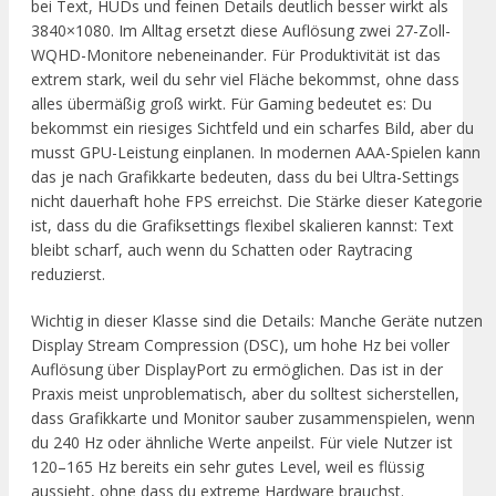
bei Text, HUDs und feinen Details deutlich besser wirkt als
3840×1080. Im Alltag ersetzt diese Auflösung zwei 27-Zoll-
WQHD-Monitore nebeneinander. Für Produktivität ist das
extrem stark, weil du sehr viel Fläche bekommst, ohne dass
alles übermäßig groß wirkt. Für Gaming bedeutet es: Du
bekommst ein riesiges Sichtfeld und ein scharfes Bild, aber du
musst GPU-Leistung einplanen. In modernen AAA-Spielen kann
das je nach Grafikkarte bedeuten, dass du bei Ultra-Settings
nicht dauerhaft hohe FPS erreichst. Die Stärke dieser Kategorie
ist, dass du die Grafiksettings flexibel skalieren kannst: Text
bleibt scharf, auch wenn du Schatten oder Raytracing
reduzierst.
Wichtig in dieser Klasse sind die Details: Manche Geräte nutzen
Display Stream Compression (DSC), um hohe Hz bei voller
Auflösung über DisplayPort zu ermöglichen. Das ist in der
Praxis meist unproblematisch, aber du solltest sicherstellen,
dass Grafikkarte und Monitor sauber zusammenspielen, wenn
du 240 Hz oder ähnliche Werte anpeilst. Für viele Nutzer ist
120–165 Hz bereits ein sehr gutes Level, weil es flüssig
aussieht, ohne dass du extreme Hardware brauchst.