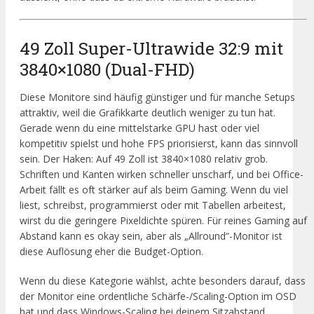
49 Zoll Super-Ultrawide 32:9 mit
3840×1080 (Dual-FHD)
Diese Monitore sind häufig günstiger und für manche Setups
attraktiv, weil die Grafikkarte deutlich weniger zu tun hat.
Gerade wenn du eine mittelstarke GPU hast oder viel
kompetitiv spielst und hohe FPS priorisierst, kann das sinnvoll
sein. Der Haken: Auf 49 Zoll ist 3840×1080 relativ grob.
Schriften und Kanten wirken schneller unscharf, und bei Office-
Arbeit fällt es oft stärker auf als beim Gaming. Wenn du viel
liest, schreibst, programmierst oder mit Tabellen arbeitest,
wirst du die geringere Pixeldichte spüren. Für reines Gaming auf
Abstand kann es okay sein, aber als „Allround“-Monitor ist
diese Auflösung eher die Budget-Option.
Wenn du diese Kategorie wählst, achte besonders darauf, dass
der Monitor eine ordentliche Schärfe-/Scaling-Option im OSD
hat und dass Windows-Scaling bei deinem Sitzabstand