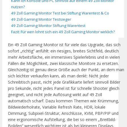
Kann ich Konsole und PC sinnvoll auf einem 49 Zoll Monitor
nutzen?
49 Zoll Gaming Monitor Test bei Stiftung Warentest & Co
49 Zoll Gaming Monitor Testsieger
49 Zoll Gaming Monitor Stiftung Warentest
Fazit: Für wen lohnt sich ein 49 Zoll Gaming Monitor wirklich?
Ein 49 Zoll Gaming Monitor ist für viele das Upgrade, das sich
sofort „richtig“ anfühlt: ein riesiges, breites Sichtfeld, deutlich
mehr Arbeitsfläche, ein immersives Spielerlebnis und in vielen
Fällen die Möglichkeit, zwei klassische Monitore zu ersetzen.
Gleichzeitig ist genau diese Größe auch der Punkt, an dem man
sich leichter verkaufen kann, als man denkt: Nicht jeder
Schreibtisch passt, nicht jede Grafikkarte liefert sinnvoll Bilder
pro Sekunde, nicht jedes Panel ist für schnelle Shooter gleich
geeignet, und nicht jede Auflösung wirkt auf 49 Zoll
automatisch scharf. Dazu kommen Themen wie Krümmung,
Bildwiederholrate, Variable Refresh Rate, HDR, lokale
Dimmung, Subpixel-Struktur, Anschlüsse, KVM, PBP/PIP und
eine ergonomische Aufstellung, die bei so einem „Breitbild-
Boliden“ wesentlich wichtiger ist als bei kleineren Displays.