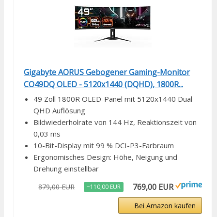
Gigabyte AORUS Gebogener Gaming-Monitor
CO49DQ OLED - 5120x1440 (DQHD), 1800R...
49 Zoll 1800R OLED-Panel mit 5120x1440 Dual
QHD Auflösung
Bildwiederholrate von 144 Hz, Reaktionszeit von
0,03 ms
10-Bit-Display mit 99 % DCI-P3-Farbraum
Ergonomisches Design: Höhe, Neigung und
Drehung einstellbar
769,00 EUR
879,00 EUR
−110,00 EUR
Bei Amazon kaufen