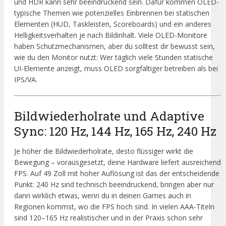
und HDR kann sehr beeindruckend sein. Dafür kommen OLED-
typische Themen wie potenzielles Einbrennen bei statischen
Elementen (HUD, Taskleisten, Scoreboards) und ein anderes
Helligkeitsverhalten je nach Bildinhalt. Viele OLED-Monitore
haben Schutzmechanismen, aber du solltest dir bewusst sein,
wie du den Monitor nutzt: Wer täglich viele Stunden statische
UI-Elemente anzeigt, muss OLED sorgfältiger betreiben als bei
IPS/VA.
Bildwiederholrate und Adaptive
Sync: 120 Hz, 144 Hz, 165 Hz, 240 Hz
Je höher die Bildwiederholrate, desto flüssiger wirkt die
Bewegung – vorausgesetzt, deine Hardware liefert ausreichend
FPS. Auf 49 Zoll mit hoher Auflösung ist das der entscheidende
Punkt: 240 Hz sind technisch beeindruckend, bringen aber nur
dann wirklich etwas, wenn du in deinen Games auch in
Regionen kommst, wo die FPS hoch sind. In vielen AAA-Titeln
sind 120–165 Hz realistischer und in der Praxis schon sehr