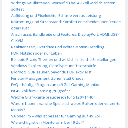
Wichtige Kaufkriterien: Worauf du bei 49 Zoll wirklich achten
solltest
Auflösung und Pixeldichte: Schärfe versus Leistung
Krümmung und Sitzabstand: Komfort entscheidet über Freude
oder Frust
Anschlüsse, Bandbreite und Features: DisplayPort, HDMI, USB-
C, KVM
Reaktionszeit, Overdrive und echtes Motion-Handling
HDR: Nützlich oder nur Label?
Beliebte Praxis-Themen und wirklich hilfreiche Einstellungen
Windows-Skalierung, ClearType und Textschärfe
Bildmodi: SDR sauber, bevor du HDR aktivierst
Fenster-Management: Zonen statt Chaos
FAQ – häufige Fragen zum 49 Zoll Gaming Monitor
Ist 49 Zoll fürs Gaming „zu groß“?
Welche Grafikkarte brauche ich für 5120×1440?
Warum haben manche Spiele schwarze Balken oder verzerrte
Menüs?
VA oder IPS – was ist besser für Gaming auf 49 Zoll?
Wie wichtig ist ein Monitorarm bei 49 Zoll?