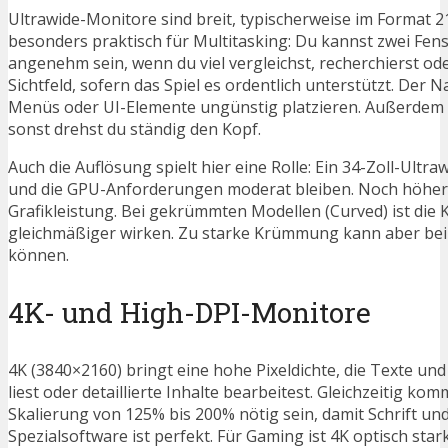
Ultrawide-Monitore sind breit, typischerweise im Format 21
besonders praktisch für Multitasking: Du kannst zwei Fen
angenehm sein, wenn du viel vergleichst, recherchierst ode
Sichtfeld, sofern das Spiel es ordentlich unterstützt. Der 
Menüs oder UI-Elemente ungünstig platzieren. Außerdem br
sonst drehst du ständig den Kopf.
Auch die Auflösung spielt hier eine Rolle: Ein 34-Zoll-Ultr
und die GPU-Anforderungen moderat bleiben. Noch höhere
Grafikleistung. Bei gekrümmten Modellen (Curved) ist di
gleichmäßiger wirken. Zu starke Krümmung kann aber bei L
können.
4K- und High-DPI-Monitore
4K (3840×2160) bringt eine hohe Pixeldichte, die Texte und 
liest oder detaillierte Inhalte bearbeitest. Gleichzeitig
Skalierung von 125% bis 200% nötig sein, damit Schrift und 
Spezialsoftware ist perfekt. Für Gaming ist 4K optisch sta