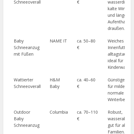
Schneeoverall
€
wasserdicht, 
kalte Wintert
und längere
Aufenthalte
draußen.
Baby
NAME IT
ca. 50–80
Weiches
Schneeanzug
€
Innenfutter,
mit Füßen
alltagstauglic
ideal für
Kinderwagen.
Wattierter
H&M
ca. 40–60
Günstige Lös
Schneeoverall
Baby
€
für milde bis
normale
Winterbeding
Outdoor
Columbia
ca. 70–110
Robust,
Baby
€
wasserabwei
Schneeanzug
gut für aktive
Familien.