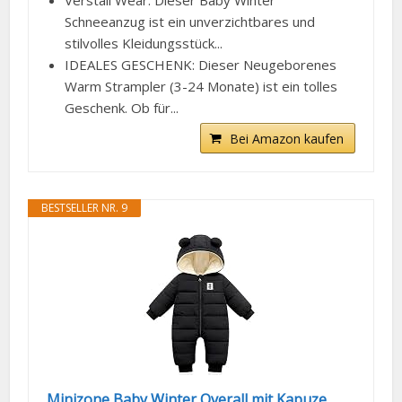
Verstail Wear: Dieser Baby Winter
Schneeanzug ist ein unverzichtbares und
stilvolles Kleidungsstück...
IDEALES GESCHENK: Dieser Neugeborenes
Warm Strampler (3-24 Monate) ist ein tolles
Geschenk. Ob für...
Bei Amazon kaufen
BESTSELLER NR. 9
Minizone Baby Winter Overall mit Kapuze,