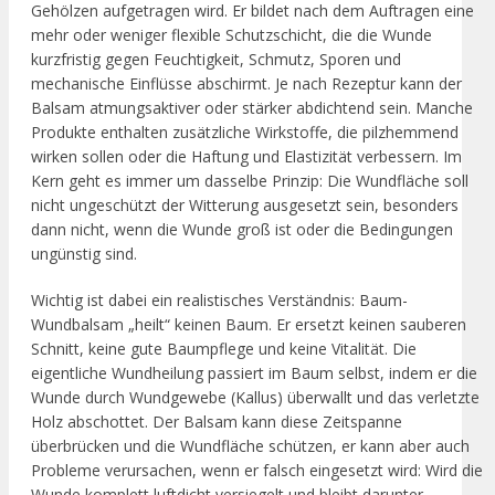
Gehölzen aufgetragen wird. Er bildet nach dem Auftragen eine
mehr oder weniger flexible Schutzschicht, die die Wunde
kurzfristig gegen Feuchtigkeit, Schmutz, Sporen und
mechanische Einflüsse abschirmt. Je nach Rezeptur kann der
Balsam atmungsaktiver oder stärker abdichtend sein. Manche
Produkte enthalten zusätzliche Wirkstoffe, die pilzhemmend
wirken sollen oder die Haftung und Elastizität verbessern. Im
Kern geht es immer um dasselbe Prinzip: Die Wundfläche soll
nicht ungeschützt der Witterung ausgesetzt sein, besonders
dann nicht, wenn die Wunde groß ist oder die Bedingungen
ungünstig sind.
Wichtig ist dabei ein realistisches Verständnis: Baum-
Wundbalsam „heilt“ keinen Baum. Er ersetzt keinen sauberen
Schnitt, keine gute Baumpflege und keine Vitalität. Die
eigentliche Wundheilung passiert im Baum selbst, indem er die
Wunde durch Wundgewebe (Kallus) überwallt und das verletzte
Holz abschottet. Der Balsam kann diese Zeitspanne
überbrücken und die Wundfläche schützen, er kann aber auch
Probleme verursachen, wenn er falsch eingesetzt wird: Wird die
Wunde komplett luftdicht versiegelt und bleibt darunter