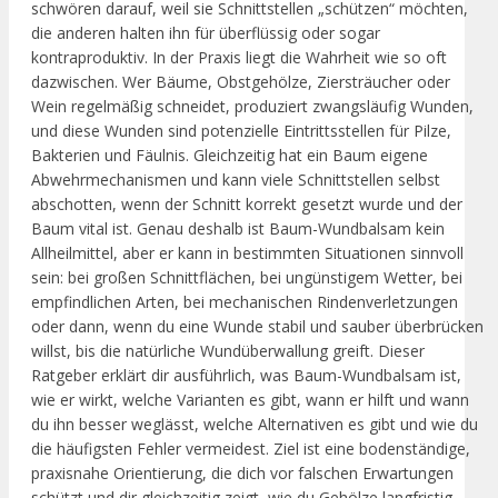
schwören darauf, weil sie Schnittstellen „schützen“ möchten,
die anderen halten ihn für überflüssig oder sogar
kontraproduktiv. In der Praxis liegt die Wahrheit wie so oft
dazwischen. Wer Bäume, Obstgehölze, Ziersträucher oder
Wein regelmäßig schneidet, produziert zwangsläufig Wunden,
und diese Wunden sind potenzielle Eintrittsstellen für Pilze,
Bakterien und Fäulnis. Gleichzeitig hat ein Baum eigene
Abwehrmechanismen und kann viele Schnittstellen selbst
abschotten, wenn der Schnitt korrekt gesetzt wurde und der
Baum vital ist. Genau deshalb ist Baum-Wundbalsam kein
Allheilmittel, aber er kann in bestimmten Situationen sinnvoll
sein: bei großen Schnittflächen, bei ungünstigem Wetter, bei
empfindlichen Arten, bei mechanischen Rindenverletzungen
oder dann, wenn du eine Wunde stabil und sauber überbrücken
willst, bis die natürliche Wundüberwallung greift. Dieser
Ratgeber erklärt dir ausführlich, was Baum-Wundbalsam ist,
wie er wirkt, welche Varianten es gibt, wann er hilft und wann
du ihn besser weglässt, welche Alternativen es gibt und wie du
die häufigsten Fehler vermeidest. Ziel ist eine bodenständige,
praxisnahe Orientierung, die dich vor falschen Erwartungen
schützt und dir gleichzeitig zeigt, wie du Gehölze langfristig