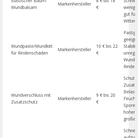
Elastischer Baum-
8 € bis 18
Schnitt
Markenhersteller
Wundbalsam
€
weniger
gut fü
Witteru
Pastig,
geeign
Wundpaste/Wundkitt
10 € bis 22
Stabili
Markenhersteller
für Rindenschäden
€
unrege
Wunde
Rinden
Schutzs
Zusätz
Belast
Wundverschluss mit
9 € bis 20
Markenhersteller
Feuchti
Zusatzschutz
€
Sporen,
hohem 
großen
Schnell
aufzut