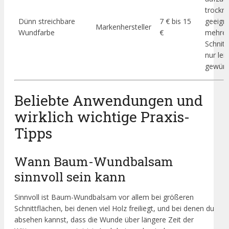
trockne
Dünn streichbare
7 € bis 15
geeigne
Markenhersteller
Wundfarbe
€
mehrer
Schnitt
nur lei
gewünsc
Beliebte Anwendungen und
wirklich wichtige Praxis-
Tipps
Wann Baum-Wundbalsam
sinnvoll sein kann
Sinnvoll ist Baum-Wundbalsam vor allem bei größeren
Schnittflächen, bei denen viel Holz freiliegt, und bei denen du
absehen kannst, dass die Wunde über längere Zeit der