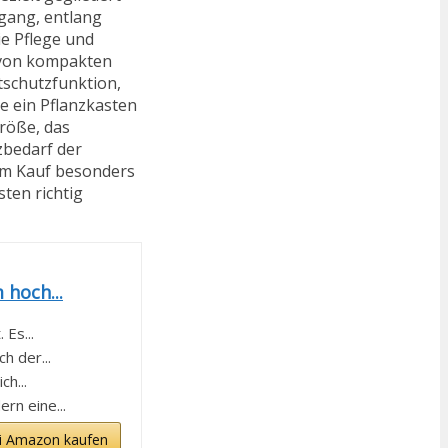
gang, entlang
ie Pflege und
 von kompakten
tschutzfunktion,
e ein Pflanzkasten
Größe, das
zbedarf der
eim Kauf besonders
sten richtig
hoch...
Es...
 der...
h...
rn eine...
i Amazon kaufen