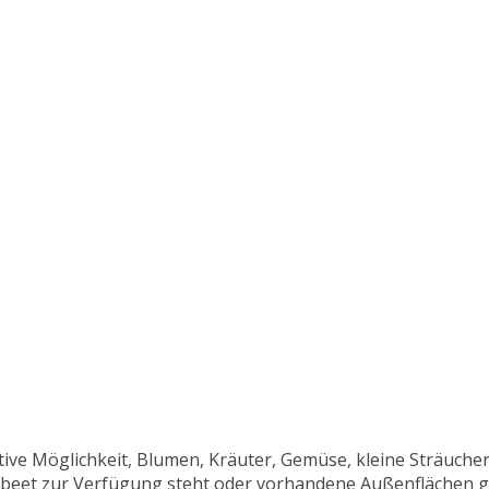
orative Möglichkeit, Blumen, Kräuter, Gemüse, kleine Sträuc
nbeet zur Verfügung steht oder vorhandene Außenflächen ge