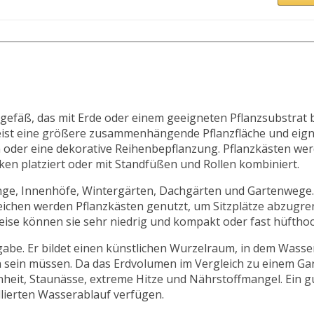
nzgefäß, das mit Erde oder einem geeigneten Pflanzsubstrat b
eist eine größere zusammenhängende Pflanzfläche und eign
n oder eine dekorative Reihenbepflanzung. Pflanzkästen we
ken platziert oder mit Standfüßen und Rollen kombiniert.
nge, Innenhöfe, Wintergärten, Dachgärten und Gartenwege.
eichen werden Pflanzkästen genutzt, um Sitzplätze abzugre
eise können sie sehr niedrig und kompakt oder fast hüfthoc
abe. Er bildet einen künstlichen Wurzelraum, in dem Wasser
sein müssen. Da das Erdvolumen im Vergleich zu einem Ga
enheit, Staunässe, extreme Hitze und Nährstoffmangel. Ein g
llierten Wasserablauf verfügen.