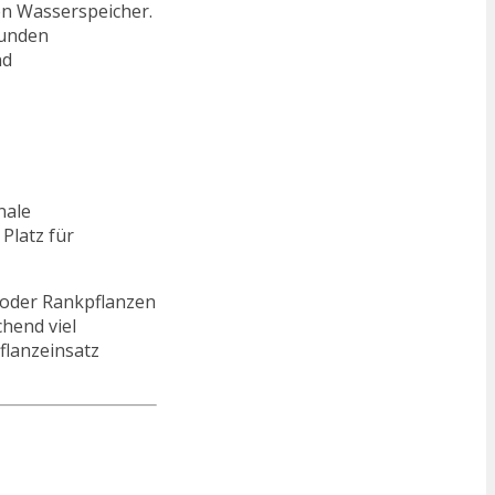
en Wasserspeicher.
tunden
nd
nale
Platz für
 oder Rankpflanzen
hend viel
flanzeinsatz