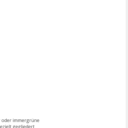
her oder immergrüne
zielt gegliedert