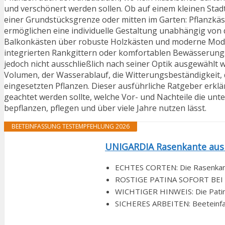
und verschönert werden sollen. Ob auf einem kleinen Sta
einer Grundstücksgrenze oder mitten im Garten: Pflanzkäst
ermöglichen eine individuelle Gestaltung unabhängig von
Balkonkästen über robuste Holzkästen und moderne Modell
integrierten Rankgittern oder komfortablen Bewässerungs
jedoch nicht ausschließlich nach seiner Optik ausgewählt 
Volumen, der Wasserablauf, die Witterungsbeständigkeit, 
eingesetzten Pflanzen. Dieser ausführliche Ratgeber erklä
geachtet werden sollte, welche Vor- und Nachteile die unte
bepflanzen, pflegen und über viele Jahre nutzen lässt.
BEETEINFASSUNG TESTEMPFEHLUNG 2026
UNIGARDIA Rasenkante aus C
ECHTES CORTEN: Die Rasenkante 
ROSTIGE PATINA SOFORT BEI LI
WICHTIGER HINWEIS: Die Patina a
SICHERES ARBEITEN: Beeteinfass