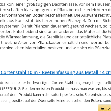
dtbalkon, einer großzügigen Dachterrasse, vor dem Hausein
en schaffen klar abgegrenzte Pflanzbereiche, erleichtern d
 der vorhandenen Bodenbeschaffenheit. Die Auswahl reicht
e aus Kunststoff bis hin zu hohen Pflanzgefäßen mit Sich
systemen. Damit Pflanzen dauerhaft gesund wachsen, sollt
werden. Entscheidend sind unter anderem das Material, die 
die Wärmedämmung, die Stabilität und der tatsächliche Plat
rt, welche Arten von Pflanzkästen erhältlich sind, worauf b
rschiedlichen Materialien besitzen und wie sich ein Pflanzka
ortenstahl 10 m - Beeteinfassung aus Metall 14 cm 
ist aus einer hochwertigen Corten-Stahl-Legierung hergestellt. 
EFERUNG: Bei den meisten Produkten muss man warten, bis sich
uf dem Produkt kann nicht sofort perfekt sein. Sie entwickelt sic
ung besitzt auf der Oberseite keine aufstehenden Ecken, sonde
Be