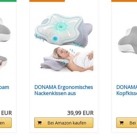
oam
DONAMA Ergonomisches
DONAMA 
Nackenkissen aus
Kopfkis
Memory Foam...
Foam...
 EUR
39,99 EUR
en
Bei Amazon kaufen
Bei