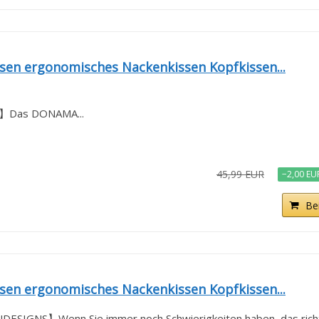
n ergonomisches Nackenkissen Kopfkissen...
𝗡𝗚】Das DONAMA...
45,99 EUR
−2,00 EU
Be
n ergonomisches Nackenkissen Kopfkissen...
GNS】Wenn Sie immer noch Schwierigkeiten haben, das richti