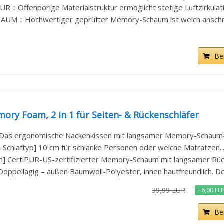
enporige Materialstruktur ermöglicht stetige Luftzirkulatio
M：Hochwertiger geprüfter Memory-Schaum ist weich anschm
Be
y Foam, 2 in 1 für Seiten- & Rückenschläfer
 Das ergonomische Nackenkissen mit langsamer Memory-Schaum-
 Schlaftyp] 10 cm für schlanke Personen oder weiche Matratzen..
 CertiPUR-US-zertifizierter Memory-Schaum mit langsamer Rück
ppellagig – außen Baumwoll-Polyester, innen hautfreundlich. Der
39,99 EUR
−6,00 EU
Be