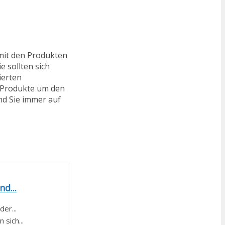
mit den Produkten
 sollten sich
ierten
e Produkte um den
nd Sie immer auf
d...
er...
sich...