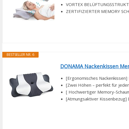
VORTEX BELÜFTUNGSSTRUKTUR：Off
ZERTIFIZIERTER MEMORY SCHAU
BESTSELLER NR. 6
DONAMA Nackenkissen Memor
[Ergonomisches Nackenkissen]
[Zwei Höhen – perfekt für jeden
[ Hochwertiger Memory-Schaum]
[Atmungsaktiver Kissenbezug] Do