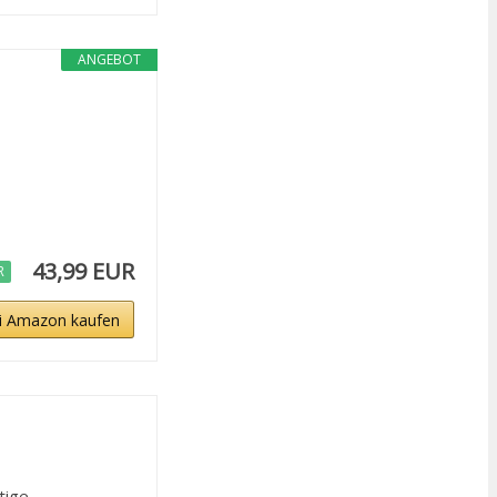
ANGEBOT
43,99 EUR
R
i Amazon kaufen
ge...