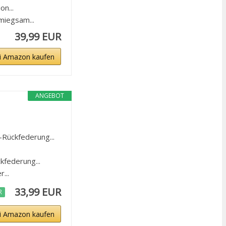
n...
iegsam...
39,99 EUR
i Amazon kaufen
ANGEBOT
Rückfederung...
.
federung...
...
33,99 EUR
R
i Amazon kaufen