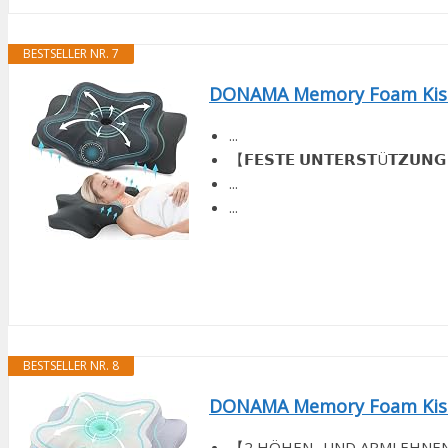
BESTSELLER NR. 7
DONAMA Memory Foam Kisse
...
【𝗙𝗘𝗦𝗧𝗘 𝗨𝗡𝗧𝗘𝗥𝗦𝗧Ü𝗧𝗭𝗨
...
...
BESTSELLER NR. 8
DONAMA Memory Foam Kisse
【2 HÖHEN- UND ARMLEHNENDESI