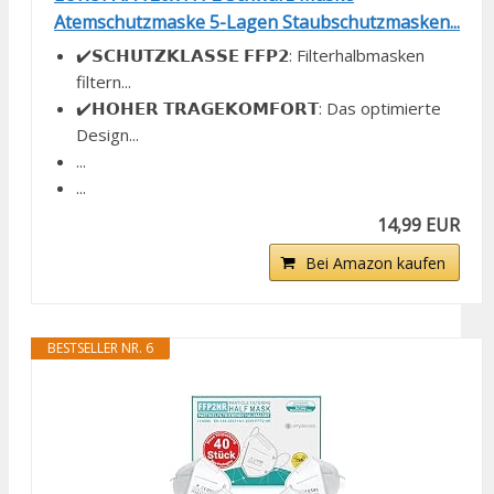
Atemschutzmaske 5-Lagen Staubschutzmasken...
✔️𝗦𝗖𝗛𝗨𝗧𝗭𝗞𝗟𝗔𝗦𝗦𝗘 𝗙𝗙𝗣𝟮: Filterhalbmasken
filtern...
✔️𝗛𝗢𝗛𝗘𝗥 𝗧𝗥𝗔𝗚𝗘𝗞𝗢𝗠𝗙𝗢𝗥𝗧: Das optimierte
Design...
...
...
14,99 EUR
Bei Amazon kaufen
BESTSELLER NR. 6