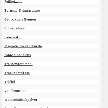
Fußheizung
Bernette-Nähmaschine
Getrocknete Blumen
Glitzertattoos
Latexmilch
Magnetische Zahnbürste
Zahnseide-Sticks
Traubenkernmehl
Trockenglukose
Trüffel
Vanillezucker
Weinsteinbackpulver