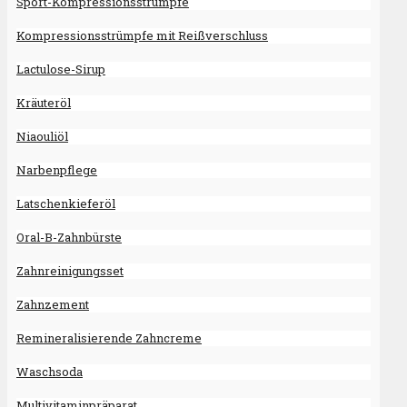
Sport-Kompressionsstrümpfe
Kompressionsstrümpfe mit Reißverschluss
Lactulose-Sirup
Kräuteröl
Niaouliöl
Narbenpflege
Latschenkieferöl
Oral-B-Zahnbürste
Zahnreinigungsset
Zahnzement
Remineralisierende Zahncreme
Waschsoda
Multivitaminpräparat