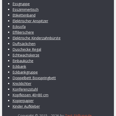
Essgruppe
Esszimmertisch
Etikettenband
Elektrischer Anspitzer
Ecksofa
Effilierschere
Elektrische Kinderzahnbürste
Duftsäckchen
Duschecke Regal
Echtwachskerze
Einbauküche
Eckbank
Eckbankgruppe
Doppelbett Boxspringbett
Knicklichter
Konferenzstuhl
Kopfkissen 40×80 cm
Kopierpapier
Kinder Aufkleber
Copyright © 2015 - 2026 by
Test-Stiftung.de
.