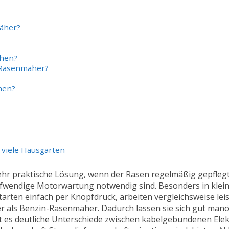
mäher?
ähen?
-Rasenmäher?
hen?
 viele Hausgärten
 sehr praktische Lösung, wenn der Rasen regelmäßig gepfleg
aufwendige Motorwartung notwendig sind. Besonders in klei
tarten einfach per Knopfdruck, arbeiten vergleichsweise lei
er als Benzin-Rasenmäher. Dadurch lassen sie sich gut manö
gibt es deutliche Unterschiede zwischen kabelgebundenen E