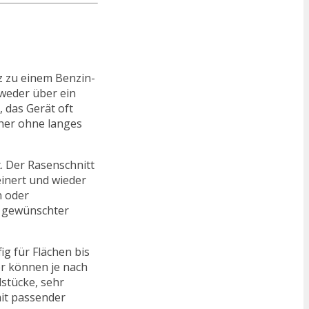
z zu einem Benzin-
weder über ein
 das Gerät oft
äher ohne langes
. Der Rasenschnitt
einert und wieder
n oder
d gewünschter
g für Flächen bis
r können je nach
dstücke, sehr
it passender