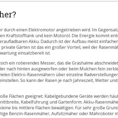
her?
r durch einen Elektromotor angetrieben wird. Im Gegensat
n Kraftstofftank und kein Motoröl. Die Energie kommt ent
raufladbaren Akku. Dadurch ist der Aufbau meist einfacher,
 private Gärten ist das ein großer Vorteil, weil der Rasenm
rtung einsatzbereit ist.
sich ein rotierendes Messer, das die Grashalme abschneidet
 oder nach hinten ausgeworfen oder beim Mulchen fein zerkl
ei vielen Elektro-Rasenmähern über einzelne Radverstellunge
instellen. So kann der Rasen je nach Jahreszeit, Wetter un
roße Flächen geeignet. Kabelgebundene Geräte werden häufi
hnittbreite, Kabelführung und Gartenform. Akku-Rasenmähe
kleine bis mittlere Flächen bewältigen. Für sehr große Grun
ftige Benzin-Rasenmäher, Aufsitzmäher oder Mähroboter m