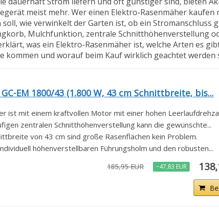
dauerhaft Strom liefern und oft günstiger sind, bieten 
egerät meist mehr. Wer einen Elektro-Rasenmäher kaufen m
ll, wie verwinkelt der Garten ist, ob ein Stromanschluss gu
angkorb, Mulchfunktion, zentrale Schnitthöhenverstellung o
klärt, was ein Elektro-Rasenmäher ist, welche Arten es gibt
age kommen und worauf beim Kauf wirklich geachtet werden s
GC-EM 1800/43 (1.800 W, 43 cm Schnittbreite, bis...
ist mit einem kraftvollen Motor mit einer hohen Leerlaufdrehzahl
tufigen zentralen Schnitthöhenverstellung kann die gewünschte...
nittbreite von 43 cm sind große Rasenflächen kein Problem.
individuell höhenverstellbaren Führungsholm und den robusten...
138
185,95 EUR
−47,83 EUR
Be