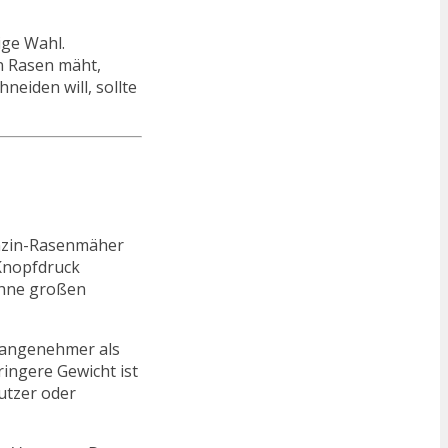
ige Wahl.
n Rasen mäht,
eiden will, sollte
enzin-Rasenmäher
 Knopfdruck
ohne großen
ch angenehmer als
ingere Gewicht ist
utzer oder