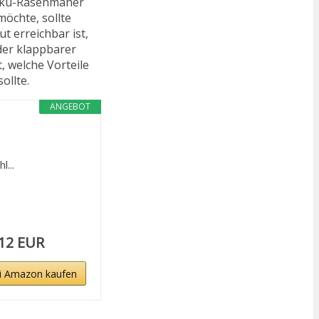
Akku-Rasenmäher
öchte, sollte
t erreichbar ist,
der klappbarer
, welche Vorteile
ollte.
ANGEBOT
...
,12 EUR
i Amazon kaufen