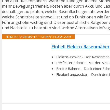
und Akku-Rasenmähern. Während kabelgebundene Modelle 
mehr Bewegungsfreiheit, kosten aber durch Akku und Lad
deshalb genau prüfen, welche Rasenfläche gemäht werden so
welche Schnittbreite sinnvoll ist und ob Funktionen wie F
Führungsholm wichtig sind. Dieser ausführliche Ratgeber er
und Nachteile zu beachten sind, welche Alternativen infr
ELEKTRO-RASENMÄHER TESTEMPFEHLUNG 2026
Einhell Elektro-Rasenmäher 
Elektro-Power - Der Rasenmäher 
Perfekter Schnitt - Mit der 6-s
Breite Bahnen - Dank einer Sch
Flexibel anpassbar - Durch den 