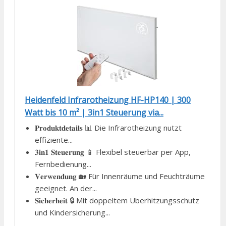
Heidenfeld Infrarotheizung HF-HP140 | 300
Watt bis 10 m² | 3in1 Steuerung via...
𝐏𝐫𝐨𝐝𝐮𝐤𝐭𝐝𝐞𝐭𝐚𝐢𝐥𝐬 📊 Die Infrarotheizung nutzt
effiziente...
𝟑𝐢𝐧𝟏 𝐒𝐭𝐞𝐮𝐞𝐫𝐮𝐧𝐠 📱 Flexibel steuerbar per App,
Fernbedienung...
𝐕𝐞𝐫𝐰𝐞𝐧𝐝𝐮𝐧𝐠 🏡 Für Innenräume und Feuchträume
geeignet. An der...
𝐒𝐢𝐜𝐡𝐞𝐫𝐡𝐞𝐢𝐭 🔒 Mit doppeltem Überhitzungsschutz
und Kindersicherung...