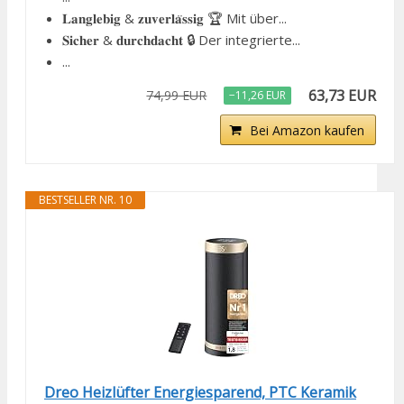
𝐋𝐚𝐧𝐠𝐥𝐞𝐛𝐢𝐠 & 𝐳𝐮𝐯𝐞𝐫𝐥𝐚̈𝐬𝐬𝐢𝐠 🏆 Mit über...
𝐒𝐢𝐜𝐡𝐞𝐫 & 𝐝𝐮𝐫𝐜𝐡𝐝𝐚𝐜𝐡𝐭 🔒 Der integrierte...
...
63,73 EUR
74,99 EUR
−11,26 EUR
Bei Amazon kaufen
BESTSELLER NR. 10
Dreo Heizlüfter Energiesparend, PTC Keramik