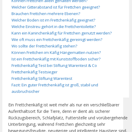
Können Frettchen allein gehalten werden?
Welcher Gitterabstand ist für Frettchen geeignet?
Brauchen Frettchen mehrere Ebenen?
Welcher Boden ist im Frettchenkäfig geeignet?
Welche Einstreu gehört in die Frettchentoilette?
Kann ein Kaninchenkäfig für Frettchen genutzt werden?
Wie oft muss ein Frettchenkäfig gereinigt werden?
Wo sollte der Frettchenkäfig stehen?
Können Frettchen im Käfig Hängematten nutzen?
Ist ein Frettchenkäfig mit Kunststoffboden sicher?
Frettchenkäfig Test bei Stiftung Warentest & Co
Frettchenkäfig Testsieger
Frettchenkäfig Stiftung Warentest
Fazit: Ein guter Frettchenkäfig ist groß, stabil und
ausbruchsicher
Ein Frettchenkäfig ist weit mehr als nur ein verschließbarer
Aufenthaltsort für die Tiere, denn er dient als sicherer
Rückzugsbereich, Schlafplatz, Futterstelle und vorübergehende
Unterbringung, während Frettchen gleichzeitig sehr
bewegungsfreudige, neugierige und intelligente Haustiere sind,