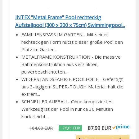
INTEX "Metal Frame" Pool rechteckig
Aufstellpool (300 x 200 x 75cm) Swimmingpool...
FAMILIENSPASS IM GARTEN - Mit seiner
rechteckigen Form nutzt dieser große Pool den
Platz im Garten...
METALFRAME KONSTRUKTION - Die massive
Rahmenkonstruktion aus verzinkten,
pulverbeschichteten...
WIDERSTANDSFÄHIGE POOLFOLIE - Gefertigt
aus 3-lagigem SUPER-TOUGH Material, hält die
extrem...
SCHNELLER AUFBAU - Ohne kompliziertes
Werkzeug ist der Pool in nur ca 30 Minuten
kinderleicht...
87,99 EUR
164,00 EUR
−76,01 EUR