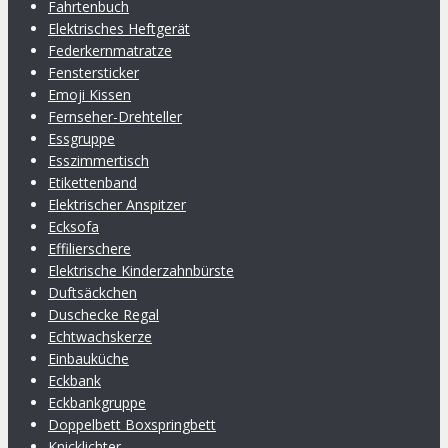
Fahrtenbuch
Elektrisches Heftgerät
Federkernmatratze
Fenstersticker
Emoji Kissen
Fernseher-Drehteller
Essgruppe
Esszimmertisch
Etikettenband
Elektrischer Anspitzer
Ecksofa
Effilierschere
Elektrische Kinderzahnbürste
Duftsäckchen
Duschecke Regal
Echtwachskerze
Einbauküche
Eckbank
Eckbankgruppe
Doppelbett Boxspringbett
Knicklichter