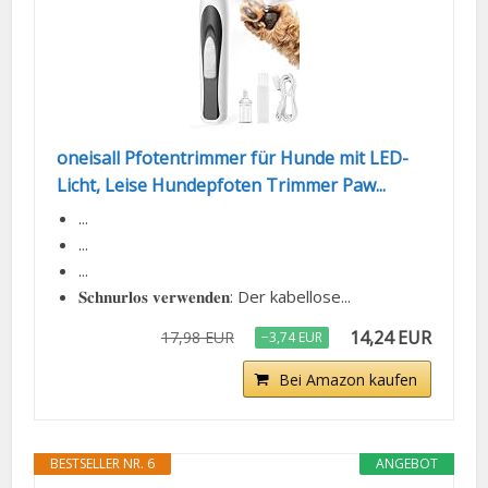
oneisall Pfotentrimmer für Hunde mit LED-
Licht, Leise Hundepfoten Trimmer Paw...
...
...
...
𝐒𝐜𝐡𝐧𝐮𝐫𝐥𝐨𝐬 𝐯𝐞𝐫𝐰𝐞𝐧𝐝𝐞𝐧: Der kabellose...
14,24 EUR
17,98 EUR
−3,74 EUR
Bei Amazon kaufen
BESTSELLER NR. 6
ANGEBOT