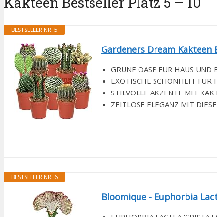
Kakteen Bestseller Platz 5 – 10
BESTSELLER NR. 5
Gardeners Dream Kakteen Ec
GRÜNE OASE FÜR HAUS UND BÜRO 
EXOTISCHE SCHÖNHEIT FÜR IHR 
STILVOLLE AKZENTE MIT KAKTEE
ZEITLOSE ELEGANZ MIT DIESEM KL
BESTSELLER NR. 6
Bloomique - Euphorbia Lact
EUPHORBIA LACTEA 'CRISTATA': W