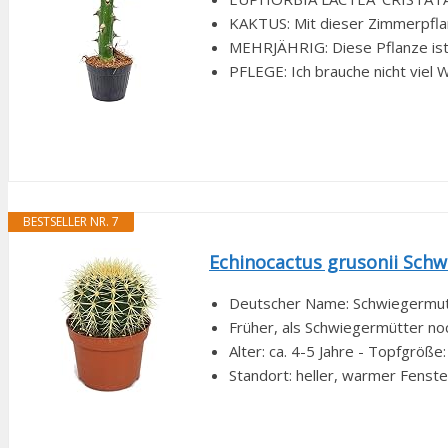
KAKTUS: Mit dieser Zimmerpflanze
MEHRJÄHRIG: Diese Pflanze ist m
PFLEGE: Ich brauche nicht viel W
BESTSELLER NR. 7
Echinocactus grusonii Sch
Deutscher Name: Schwiegermutt
Früher, als Schwiegermütter noc
Alter: ca. 4-5 Jahre - Topfgrö
Standort: heller, warmer Fenste