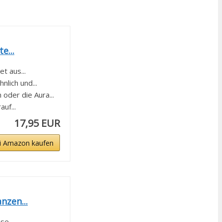
e...
 aus...
ich und...
der die Aura...
uf...
17,95 EUR
i Amazon kaufen
nzen...
e...