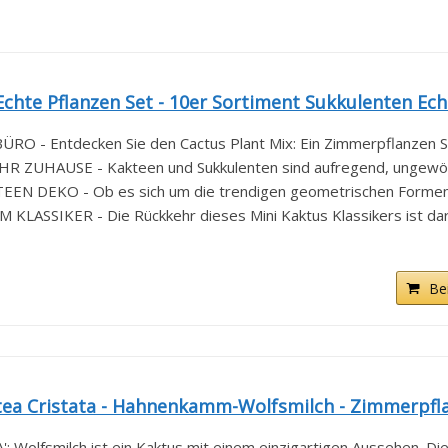
hte Pflanzen Set - 10er Sortiment Sukkulenten Echt
- Entdecken Sie den Cactus Plant Mix: Ein Zimmerpflanzen Set
ZUHAUSE - Kakteen und Sukkulenten sind aufregend, ungewöhnl
N DEKO - Ob es sich um die trendigen geometrischen Formen o
ASSIKER - Die Rückkehr dieses Mini Kaktus Klassikers ist dara
Be
ea Cristata - Hahnenkamm-Wolfsmilch - Zimmerpfla
olfsmilch ist ein Kaktus mit einem einzigartigen Aussehen. Dies