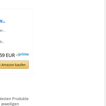
...
r...
...
,59 EUR
i Amazon kaufen
ftesten Produkte
 jeweiligen