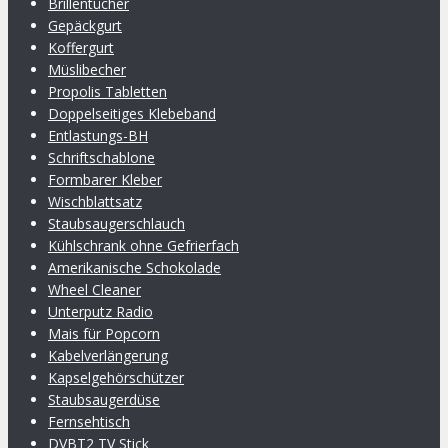
Brillentücher
Gepäckgurt
Koffergurt
Müslibecher
Propolis Tabletten
Doppelseitiges Klebeband
Entlastungs-BH
Schriftschablone
Formbarer Kleber
Wischblattsatz
Staubsaugerschlauch
Kühlschrank ohne Gefrierfach
Amerikanische Schokolade
Wheel Cleaner
Unterputz Radio
Mais für Popcorn
Kabelverlängerung
Kapselgehörschützer
Staubsaugerdüse
Fernsehtisch
DVBT2 TV Stick