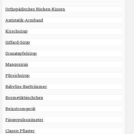
Orthopädisches Rücken-Kissen
Antistatik-Armband
Kirschsirup
Giffard-Sirup
Granatapfelsirup
Mangosirup
Pfirsichsirup
Babyliss-Barttrimmer
Kosmetiktäschchen
Reizstromgerät
Fingerpulsoximeter
Classic Pflaster