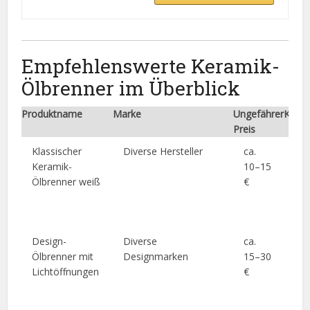
Empfehlenswerte Keramik-
Ölbrenner im Überblick
Produktname
Marke
Ungefährer
Kurzb
Preis
Klassischer
Diverse Hersteller
ca.
Ein
Keramik-
10–15
fun
Ölbrenner weiß
€
für
und
Rä
Design-
Diverse
ca.
Atm
Ölbrenner mit
Designmarken
15–30
dek
Lichtöffnungen
€
erf
sau
Ker