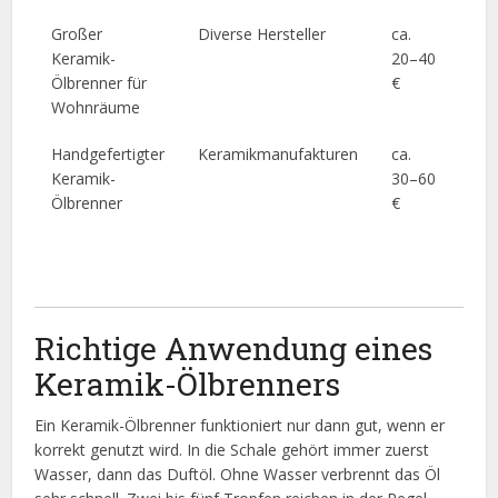
Großer
Diverse Hersteller
ca.
Gle
Keramik-
20–40
Duf
Ölbrenner für
€
in 
Wohnräume
Rä
Handgefertigter
Keramikmanufakturen
ca.
Hoc
Keramik-
30–60
Ver
Ölbrenner
€
lan
gle
Wä
Richtige Anwendung eines
Keramik-Ölbrenners
Ein Keramik-Ölbrenner funktioniert nur dann gut, wenn er
korrekt genutzt wird. In die Schale gehört immer zuerst
Wasser, dann das Duftöl. Ohne Wasser verbrennt das Öl