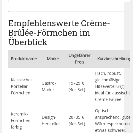
Empfehlenswerte Crème-
Brûlée-Förmchen im
Überblick
Ungefährer
Produktname
Marke
Kurzbeschreibung
Preis
Flach, robust,
Klassisches
gleichmäßige
Gastro-
15–25 €
Porzellan-
Hitzeverteilung,
Marke
(4er-Set)
Förmchen
ideal für klassische
Crème Brûlée.
Optisch
Keramik-
Design-
20–35 €
ansprechend, gute
Förmchen
Hersteller
(4er-Set)
Wärmespeicherung
farbig
etwas schwerer.