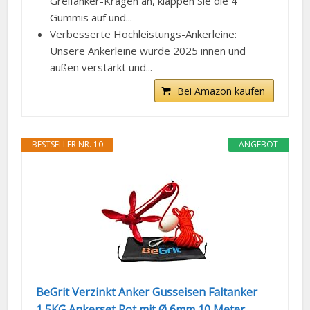
Greifanker-Kragen an, klappen Sie die 4
Gummis auf und...
Verbesserte Hochleistungs-Ankerleine:
Unsere Ankerleine wurde 2025 innen und
außen verstärkt und...
Bei Amazon kaufen
BESTSELLER NR. 10
ANGEBOT
BeGrit Verzinkt Anker Gusseisen Faltanker
1,5KG Ankerset Rot mit Ø 6mm 10 Meter...