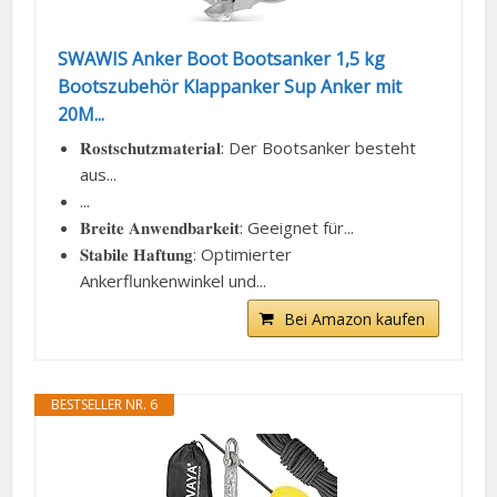
SWAWIS Anker Boot Bootsanker 1,5 kg
Bootszubehör Klappanker Sup Anker mit
20M...
𝐑𝐨𝐬𝐭𝐬𝐜𝐡𝐮𝐭𝐳𝐦𝐚𝐭𝐞𝐫𝐢𝐚𝐥: Der Bootsanker besteht
aus...
...
𝐁𝐫𝐞𝐢𝐭𝐞 𝐀𝐧𝐰𝐞𝐧𝐝𝐛𝐚𝐫𝐤𝐞𝐢𝐭: Geeignet für...
𝐒𝐭𝐚𝐛𝐢𝐥𝐞 𝐇𝐚𝐟𝐭𝐮𝐧𝐠: Optimierter
Ankerflunkenwinkel und...
Bei Amazon kaufen
BESTSELLER NR. 6