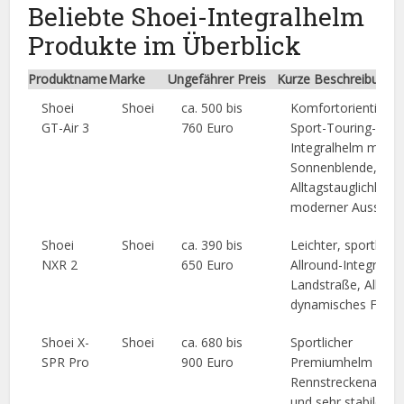
Beliebte Shoei-Integralhelm
Produkte im Überblick
Produktname
Marke
Ungefährer Preis
Kurze Beschreibung
Shoei
Shoei
ca. 500 bis
Komfortorientierte
GT-Air 3
760 Euro
Sport-Touring-
Integralhelm mit
Sonnenblende, gut
Alltagstauglichkeit 
moderner Ausstatt
Shoei
Shoei
ca. 390 bis
Leichter, sportliche
NXR 2
650 Euro
Allround-Integralhe
Landstraße, Alltag
dynamisches Fahre
Shoei X-
Shoei
ca. 680 bis
Sportlicher
SPR Pro
900 Euro
Premiumhelm mit k
Rennstreckenausri
und sehr stabiler