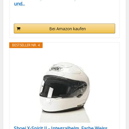
und...
Bei Amazon kaufen
BESTSELLER NR. 4
Shoei X-Spirit II - Integralhelm, Farbe Weiss...