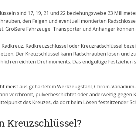
lüsseln sind 17, 19, 21 und 22 beziehungsweise 23 Millimete
rauben, den Felgen und eventuell montierten Radschlösser
det. Größere Fahrzeuge, Transporter und Anhänger könne
ls Radkreuz, Radkreuzschlüssel oder Kreuzradschlüssel bezei
tzen. Der Kreuzschlüssel kann Radschrauben lösen und zu
ächlich erreichten Drehmoments. Das endgültige Festziehen 
eht meist aus gehärtetem Werkzeugstahl, Chrom-Vanadium-
kann verchromt, pulverbeschichtet oder anderweitig gegen 
Mittelpunkt des Kreuzes, da dort beim Lösen festsitzender S
in Kreuzschlüssel?