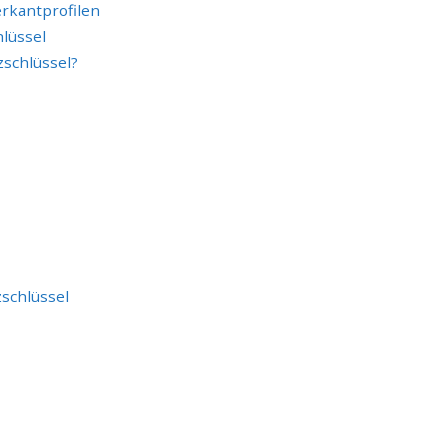
erkantprofilen
hlüssel
zschlüssel?
zschlüssel