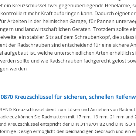
etet ein Kreuzschlüssel zwei gegenüberliegende Hebelarme,
kontrolliert mehr Kraft aufbringen kann. Dadurch eignet e
r Arbeiten in der heimischen Garage, für Pannen unterwegs
ern und landwirtschaftlichen Geräten. Trotzdem sollte ein
selweite, ein stabiler Sitz auf dem Schraubenkopf, die zulä
t der Radschrauben sind entscheidend für eine sichere An
l aufgebaut ist, welche unterschiedlichen Arten erhältlich s
werden sollte und wie Radschrauben fachgerecht gelöst sow
gen werden.
0870 Kreuzschlüssel für sicheren, schnellen Reifenwe
END Kreuzschlüssel dient zum Lösen und Anziehen von Radmut
adkreuz können Sie Radmuttern mit 17 mm, 19 mm, 21 mm und 2
end Kreuzschlüssel entspricht der DIN 3119/01.82 und DIN ISO 
förmige Design ermöglicht den beidhändigen Gebrauch und ein