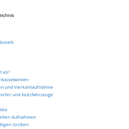
eichnis
lüssels
t es?
chlüsselweiten
ten und Vierkantaufnahme
porter und Nutzfahrzeuge
ülse
telten Aufnahmen
lligen Größen