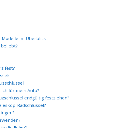
 Modelle im Überblick
 beliebt?
s fest?
ssels
uzschlüssel
ich für mein Auto?
schlüssel endgültig festziehen?
Teleskop-Radschlüssel?
ringen?
verwenden?
in die Felge?