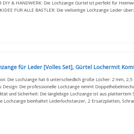
 DIY & HANDWERK: Die Lochzange Gürtel ist perfekt für Heimwerk
DEE FÜR ALLE BASTLER: Die vielseitige Lochzange Leder überzeug
hzange für Leder [Volles Set], Gürtel Lochermit Komf
tion: Die Lochzange hat 6 unterschiedlich große Löcher: 2 mm, 2,
Design: Die professionelle Lochzange nimmt Doppelhebelmechani
tät und Sicherheit: Die langlebige Lochzange ist aus plattiertem S
Die Lochzange beinhaltet Lederlochstanzer, 2 Ersatzplatten, Schrau