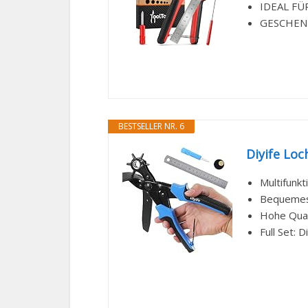
IDEAL FÜR
GESCHENKI
BESTSELLER NR. 6
Diyife Loc
Multifunk
Bequemes 
Hohe Quali
Full Set: 