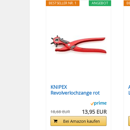
BESTSELLER NR. 1
ANGEBOT
BE
KNIPEX
Revolverlochzange rot
pulverbeschichtet...
13,95 EUR
18,68 EUR
Bei Amazon kaufen