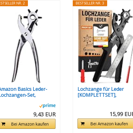
STSELLER NR. 2
BESTSELLER NR. 3
Amazon Basics Leder-
Lochzange für Leder
Lochzangen-Set,
[KOMPLETTSET],
Drehlochzange...
Locheisen...
15,99 EU
9,43 EUR
Bei Amazon kaufen
Bei Amazon kaufen