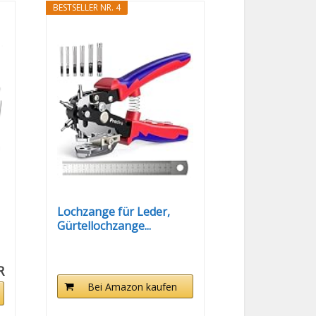
BESTSELLER NR. 4
Lochzange für Leder,
Gürtellochzange...
R
Bei Amazon kaufen