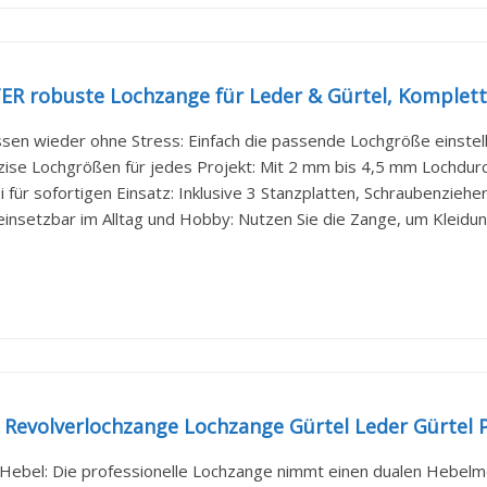
R robuste Lochzange für Leder & Gürtel, Komplettse
sen wieder ohne Stress: Einfach die passende Lochgröße einstelle
zise Lochgrößen für jedes Projekt: Mit 2 mm bis 4,5 mm Lochdurc
i für sofortigen Einsatz: Inklusive 3 Stanzplatten, Schraubenzieher,
 einsetzbar im Alltag und Hobby: Nutzen Sie die Zange, um Kleidu
evolverlochzange Lochzange Gürtel Leder Gürtel P
Hebel: Die professionelle Lochzange nimmt einen dualen Hebelmec