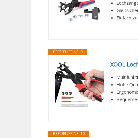
Lochzange
Gleitsiche
Einfach zu
BESTSELLER NR. 9
XOOL Loch
Multifunkti
Hohe Quali
Ergonomis
Bequeme A
BESTSELLER NR. 10