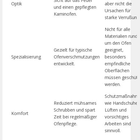
Sicht auf das Feuer
Optik
aber nicht die
und einen gepflegten
Ursachen für
Kaminofen.
starke Verrußung
Nicht für alle
Materialien rund
um den Ofen
Gezielt für typische
geeignet,
Spezialisierung
Ofenverschmutzungen
besonders
entwickelt.
empfindliche
Oberflächen
müssen geschütz
werden.
Schutzmaßnahm
Reduziert mühsames
wie Handschuhe,
Schrubben und spart
Lüften und
Komfort
Zeit bei regelmäßiger
vorsichtiges
Ofenpflege.
Arbeiten sind
sinnvoll.