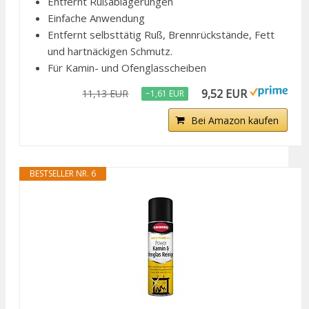
Entfernt Rußablagerungen
Einfache Anwendung
Entfernt selbsttätig Ruß, Brennrückstände, Fett
und hartnäckigen Schmutz.
Für Kamin- und Ofenglasscheiben
9,52 EUR
11,13 EUR
−1,61 EUR
Bei Amazon kaufen
BESTSELLER NR. 6