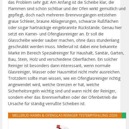
das Problem sehr gut: Am Anfang ist die Scheibe klar, die
Flammen sind schön sichtbar und der Ofen wirkt gemütlich und
gepflegt, doch nach mehreren Brennvorgängen entstehen
graue Schleier, braune Ablagerungen, schwarze Rußflächen
oder sogar hartnäckige eingebrannte Rückstände. Genau hier
setzt ein Kamin- und Ofenglasreiniger an. Er soll die
Glasscheibe wieder sauber machen, ohne dass stundenlang
geschrubbt werden muss. Mellerud ist dabei eine bekannte
Marke im Bereich Spezialreiniger für Haushalt, Sanitär, Garten,
Bau, Stein, Holz und verschiedene Oberflächen. Ein solcher
Reiniger ist besonders dann interessant, wenn normale
Glasreiniger, Wasser oder Hausmittel nicht mehr ausreichen.
Trotzdem sollte man wissen, wie ein Ofenglasreiniger richtig
angewendet wird, welche Grenzen er hat, welche
Sicherheitsregeln wichtig sind und wann nicht der Reiniger,
sondern eher das Brennverhalten oder der Ofenbetrieb die
Ursache für ständig verrußte Scheiben ist.
MELLERUD KAMIN & OFENGLAS REINIGER TESTEMPFEHLUNG 2026
ANGEBOT