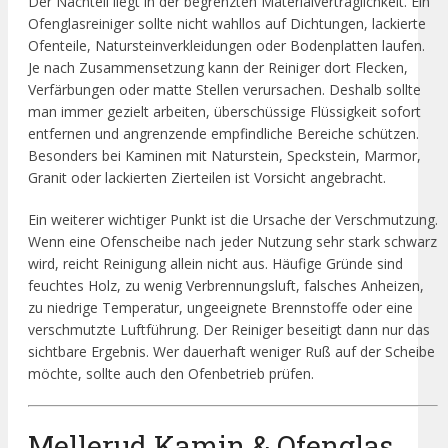
Der Nachteil liegt in der begrenzten Materialverträglichkeit. Ein
Ofenglasreiniger sollte nicht wahllos auf Dichtungen, lackierte
Ofenteile, Natursteinverkleidungen oder Bodenplatten laufen.
Je nach Zusammensetzung kann der Reiniger dort Flecken,
Verfärbungen oder matte Stellen verursachen. Deshalb sollte
man immer gezielt arbeiten, überschüssige Flüssigkeit sofort
entfernen und angrenzende empfindliche Bereiche schützen.
Besonders bei Kaminen mit Naturstein, Speckstein, Marmor,
Granit oder lackierten Zierteilen ist Vorsicht angebracht.
Ein weiterer wichtiger Punkt ist die Ursache der Verschmutzung.
Wenn eine Ofenscheibe nach jeder Nutzung sehr stark schwarz
wird, reicht Reinigung allein nicht aus. Häufige Gründe sind
feuchtes Holz, zu wenig Verbrennungsluft, falsches Anheizen,
zu niedrige Temperatur, ungeeignete Brennstoffe oder eine
verschmutzte Luftführung. Der Reiniger beseitigt dann nur das
sichtbare Ergebnis. Wer dauerhaft weniger Ruß auf der Scheibe
möchte, sollte auch den Ofenbetrieb prüfen.
Mellerud Kamin & Ofenglas