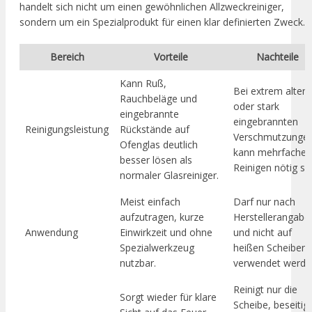
handelt sich nicht um einen gewöhnlichen Allzweckreiniger,
sondern um ein Spezialprodukt für einen klar definierten Zweck.
Bereich
Vorteile
Nachteile
Kann Ruß,
Bei extrem alten
Rauchbeläge und
oder stark
eingebrannte
eingebrannten
Reinigungsleistung
Rückstände auf
Verschmutzunge
Ofenglas deutlich
kann mehrfaches
besser lösen als
Reinigen nötig sei
normaler Glasreiniger.
Meist einfach
Darf nur nach
aufzutragen, kurze
Herstellerangabe
Anwendung
Einwirkzeit und ohne
und nicht auf
Spezialwerkzeug
heißen Scheiben
nutzbar.
verwendet werde
Reinigt nur die
Sorgt wieder für klare
Scheibe, beseitigt