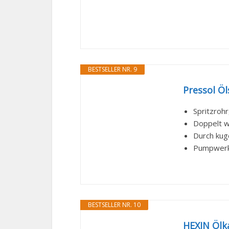
BESTSELLER NR. 9
Pressol Öl
Spritzrohr
Doppelt 
Durch kug
Pumpwerk 
BESTSELLER NR. 10
HEXIN Ölk