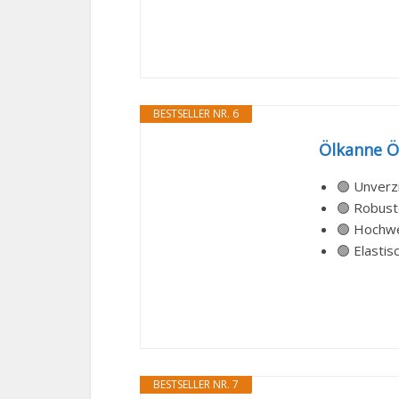
BESTSELLER NR. 6
Ölkanne Ö
🟢 Unverzi
🟢 Robuste
🟢 Hochwer
🟢 Elastis
BESTSELLER NR. 7