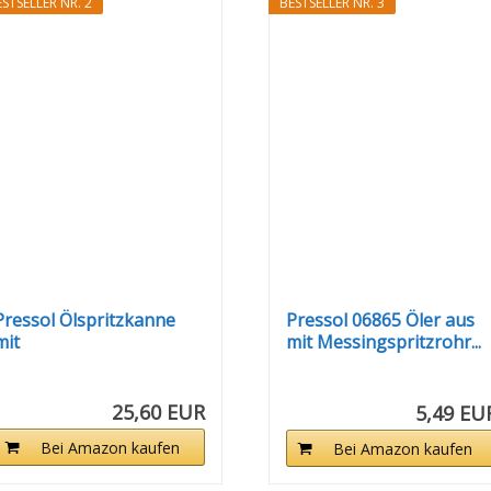
STSELLER NR. 2
BESTSELLER NR. 3
Pressol Ölspritzkanne
Pressol 06865 Öler aus
mit
mit Messingspritzrohr...
Zinkdruckgussbehälter...
25,60 EUR
5,49 EU
Bei Amazon kaufen
Bei Amazon kaufen