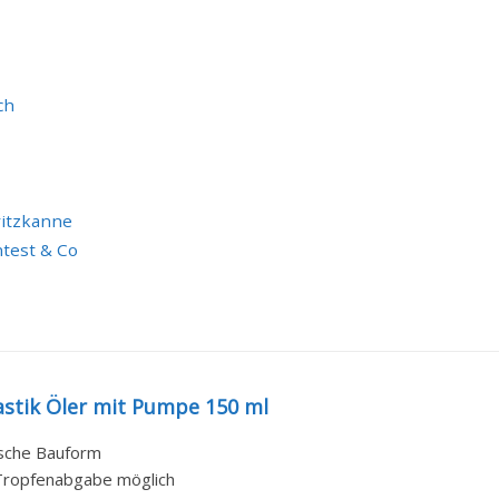
ch
ritzkanne
ntest & Co
astik Öler mit Pumpe 150 ml
sche Bauform
Tropfenabgabe möglich