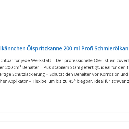
lkännchen Ölspritzkanne 200 ml Profi Schmierölkann
chtbar für jede Werkstatt – Der professionelle Öler ist ein zuver
r 200 cm³ Behälter – Aus stabilem Stahl gefertigt, ideal für den tä
tige Schutzlackierung – Schützt den Behälter vor Korrosion und s
cher Applikator – Flexibel um bis zu 45° biegbar, ideal für schwer z