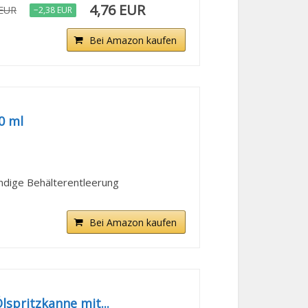
4,76 EUR
 EUR
−2,38 EUR
Bei Amazon kaufen
0 ml
ndige Behälterentleerung
Bei Amazon kaufen
spritzkanne mit...