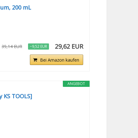
ium, 200 mL
29,62 EUR
39,14 EUR
−9,52 EUR
Bei Amazon kaufen
ANGEBOT
y KS TOOLS]