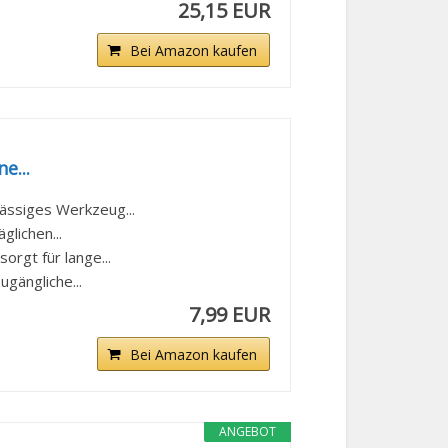
25,15 EUR
Bei Amazon kaufen
e...
lässiges Werkzeug...
glichen...
orgt für lange...
ugängliche...
7,99 EUR
Bei Amazon kaufen
ANGEBOT