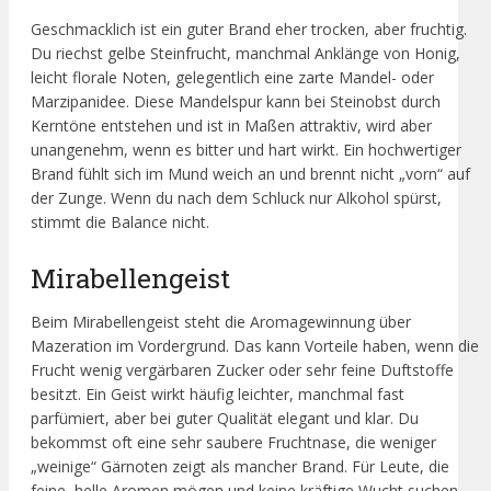
Geschmacklich ist ein guter Brand eher trocken, aber fruchtig.
Du riechst gelbe Steinfrucht, manchmal Anklänge von Honig,
leicht florale Noten, gelegentlich eine zarte Mandel- oder
Marzipanidee. Diese Mandelspur kann bei Steinobst durch
Kerntöne entstehen und ist in Maßen attraktiv, wird aber
unangenehm, wenn es bitter und hart wirkt. Ein hochwertiger
Brand fühlt sich im Mund weich an und brennt nicht „vorn“ auf
der Zunge. Wenn du nach dem Schluck nur Alkohol spürst,
stimmt die Balance nicht.
Mirabellengeist
Beim Mirabellengeist steht die Aromagewinnung über
Mazeration im Vordergrund. Das kann Vorteile haben, wenn die
Frucht wenig vergärbaren Zucker oder sehr feine Duftstoffe
besitzt. Ein Geist wirkt häufig leichter, manchmal fast
parfümiert, aber bei guter Qualität elegant und klar. Du
bekommst oft eine sehr saubere Fruchtnase, die weniger
„weinige“ Gärnoten zeigt als mancher Brand. Für Leute, die
feine, helle Aromen mögen und keine kräftige Wucht suchen,