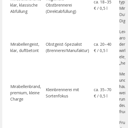
ca. 18–35
typi
klar, klassische
Obstbrennerei
€ / 0,5 l
Mira
Abfüllung
(Direktabfüllung)
Duft;
Diges
Leic
arom
Mirabellengeist,
Obstgeist-Spezialist
ca. 20–40
der 
klar, duftbetont
(Brennerei/Manufaktur)
€ / 0,5 l
wirkt
eleg
„hell“
Mehr
und 
Mirabellenbrand,
häuf
Kleinbrennerei mit
ca. 35–70
premium, kleine
weic
Sortenfokus
€ / 0,5 l
Charge
rund
deut
fruch
Fruc