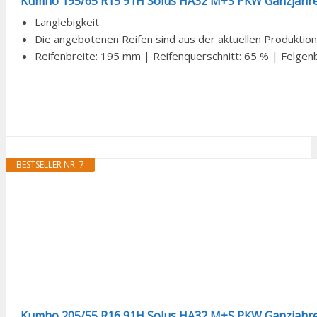
Kumho 195/65 R15 91H Solus HA32 M+S PKW Ganzjahresr
Langlebigkeit
Die angebotenen Reifen sind aus der aktuellen Produktion, d
Reifenbreite: 195 mm | Reifenquerschnitt: 65 % | Felgenbr
BESTSELLER NR. 7
Kumho 205/55 R16 91H Solus HA32 M+S PKW Ganzjahresr