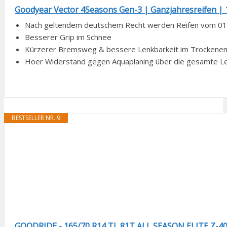
Goodyear Vector 4Seasons Gen-3 | Ganzjahresreifen |
Nach geltendem deutschem Recht werden Reifen vom 01.0
Besserer Grip im Schnee
Kürzerer Bremsweg & bessere Lenkbarkeit im Trockene
Hoer Widerstand gegen Aquaplaning über die gesamte 
BESTSELLER NR. 9
GOODRIDE - 165/70 R14 TL 81T ALL SEASON ELITE Z-40