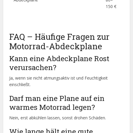
150 €
lan
ho
We
FAQ – Häufige Fragen zur
Motorrad-Abdeckplane
Kann eine Abdeckplane Rost
verursachen?
Ja, wenn sie nicht atmungsaktiv ist und Feuchtigkeit
einschließt.
Darf man eine Plane auf ein
warmes Motorrad legen?
Nein, erst abkühlen lassen, sonst drohen Schäden.
Wie lange hält eine gute