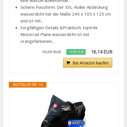
eine wasserabweisende...
Sichere Passform: Der XXL-Roller Abdeckung
wasserdicht hat die Maße 245 x 105 x 125 cm
und ist mit...
Sorgfältigen Details &Praktisch: toptrek
Motorrad Plane wasserdicht ist mit
orangefarbenen...
16,14 EUR
19,99 EUR
−3,85 EUR
Bei Amazon kaufen
BESTSELLER NR. 10