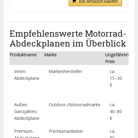
Bei Amazon kaufen
Empfehlenswerte Motorrad-
Abdeckplanen im Überblick
Produktname
Marke
Ungefährer
Kurz
Preis
Innen-
Markenhersteller
ca.
Lei
Abdeckplane
15–30
la
€
ide
Ga
Außen-
Outdoor-/Motorradmarke
ca.
Wa
Ganzjahres-
40–80
at
Abdeckplane
€
UV
Premium-
Premiumanbieter
ca.
Me
Abdeckplane
80–
se