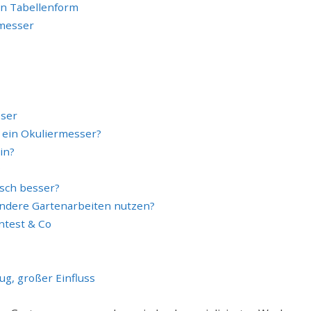
in Tabellenform
rmesser
sser
h ein Okuliermesser?
in?
?
isch besser?
andere Gartenarbeiten nutzen?
ntest & Co
ug, großer Einfluss