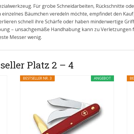
ezialwerkzeug. Für grobe Schneidarbeiten, Rückschnitte ode
n einzelnes Bäumchen veredeln möchte, empfindet den Kaufpr
 verlieren schnell ihre Schärfe oder haben minderwertige Gr
Übung – unsachgemäße Handhabung kann zu Verletzungen 
este Messer wenig.
eller Platz 2 – 4
BESTSELLER NR. 3
ANGEBOT
BE