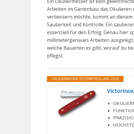
Ein Okuliermesser ist kein gewöhnlich
Arbeiten im Gartenbau: das Okulieren
verbessern möchte, kommt an diesem We
Sauberkeit und Kontrolle. Ein sauberer
essenziell für den Erfolg. Genau hier s
millimetergenaues Arbeiten ausgelegt. 
welche Bauarten es gibt, worauf du bei
pflegst.
OKULIERMESSER TESTEMPFEHLUNG 2026
Victorino
OKULIERME
FUNKTIONE
PRÄZISION:
HÖCHSTE S