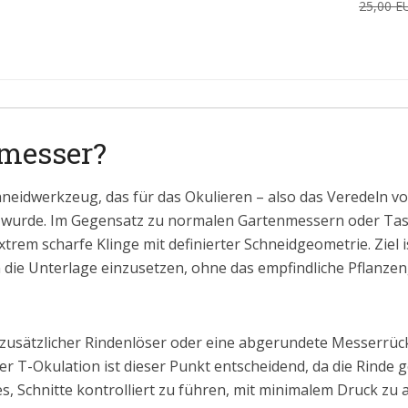
25,00 E
rmesser?
chneidwerkzeug, das für das Okulieren – also das Veredeln v
t wurde. Im Gegensatz zu normalen Gartenmessern oder Tas
trem scharfe Klinge mit definierter Schneidgeometrie. Ziel is
 die Unterlage einzusetzen, ohne das empfindliche Pflanz
n zusätzlicher Rindenlöser oder eine abgerundete Messerrücks
 T-Okulation ist dieser Punkt entscheidend, da die Rinde g
es, Schnitte kontrolliert zu führen, mit minimalem Druck zu