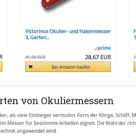
Victorinox Okulier- und Hakenmesser
F
3, Garten...
1
R
28,67 EUR
41,00 EUR
1
Bei Amazon kaufen
Arten von Okuliermessern
er, als viele Einsteiger vermuten. Form der Klinge, Schliff,
 ein Messer für bestimmte Arbeiten eignet. Die Wahl der ric
Technik angewendet wird.