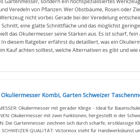
es Gartenmesser, sondern ein hochspezialisiertes Werkzeug
 und Veredeln von Pflanzen. Wer Obstbäume, Rosen oder Zi
rkzeug nicht vorbei. Gerade bei der Veredelung entscheide
 Schnitt, eine glatte Schnittfläche und das möglichst gerin
pielt das Okuliermesser seine Stärken aus. Es ist scharf, fei
In diesem Ratgeber erfährst du detailliert, was ein Okulierm
m Kauf achten solltest, welche Alternativen es gibt und wie
x Okuliermesser Kombi, Garten Schweizer Taschenmes
SSER: Okuliermesser mit gerader Klinge - Ideal für Baumschule
N: Okuliermesser mit zwei Funktionen, hergestellt in der Schweiz
 Die Gartenmesser zeichnen sich durch scharfe, erstklassige Kling
CHWEIZER QUALITÄT: Victorinox steht für Handwerkskunst und i